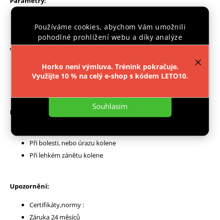
Parametry:
Materiál: 45% elastan, 55% nylon
Používáme cookies, abychom Vám umožnili
pohodlné prohlížení webu a díky analýze
provozu webu neustále zlepšovali jeho funkce,
Výhody:
výkon a použitelnost.
Více informací
.
Horko není výmluva. Trénink pokračuje.
Dokonale přilne k pokožce
Využijte 10 % na celý e-shop s kódem LETO10.
Elastický materiál, odvádějící vlhkost
Nastavení
Souhlasím
Použití:
Stabilzace a zpevnění kolene
Při bolesti, nebo úrazu kolene
Při lehkém zánětu kolene
Upozornění:
Certifikáty,normy :
Záruka 24 měsíců