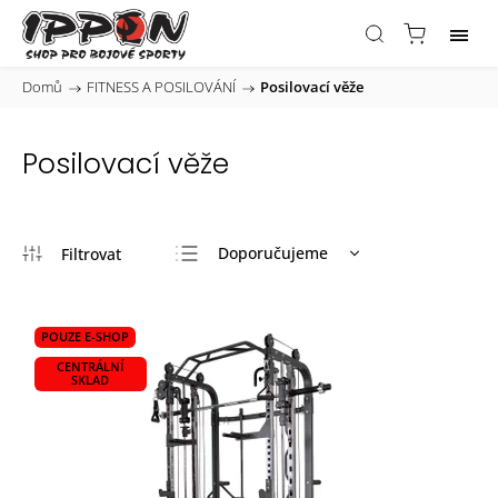
Domů
/
FITNESS A POSILOVÁNÍ
/
Posilovací věže
Posilovací věže
Doporučujeme
Nejlevnější
Nejdražší
POUZE E-SHOP
Nejprodávanější
CENTRÁLNÍ
SKLAD
Abecedně