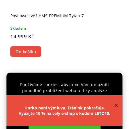
Posilovací věž HMS PREMIUM Tytan 7
Skladem
14 999 Kč
Do košíku
POUZE E-SHOP
CENTRÁLNÍ
Používáme cookies, abychom Vám umožnili
SKLAD
pohodlné prohlížení webu a díky analýze
provozu webu neustále zlepšovali jeho funkce,
výkon a použitelnost.
Více informací
.
Horko není výmluva. Trénink pokračuje.
Využijte 10 % na celý e-shop s kódem LETO10.
Nastavení