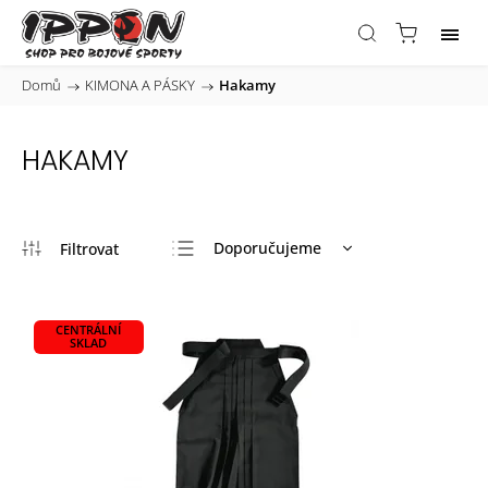
Domů
/
KIMONA A PÁSKY
/
Hakamy
HAKAMY
Doporučujeme
Nejlevnější
Nejdražší
CENTRÁLNÍ
SKLAD
Nejprodávanější
Abecedně