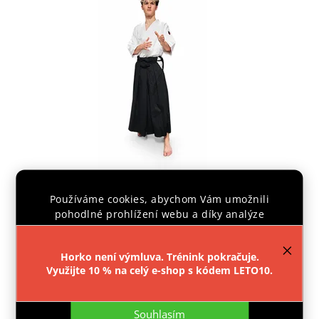
Používáme cookies, abychom Vám umožnili
IPPON HAKAMA STANDARD
pohodlné prohlížení webu a díky analýze
provozu webu neustále zlepšovali jeho funkce,
výkon a použitelnost.
Více informací
.
Dodáme do 4 - 7 dní
Horko není výmluva. Trénink pokračuje.
1 090 Kč
Využijte 10 % na celý e-shop s kódem LETO10.
Nastavení
Detail
Souhlasím