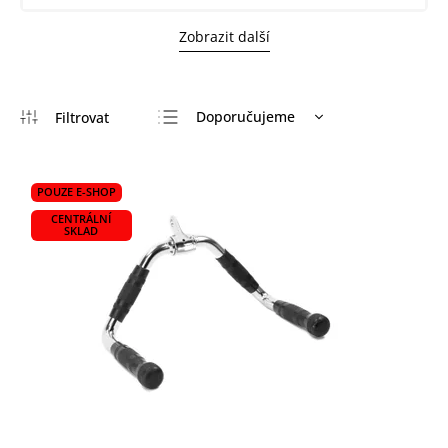
Zobrazit další
Doporučujeme
Nejlevnější
Nejdražší
POUZE E-SHOP
Nejprodávanější
CENTRÁLNÍ
SKLAD
Abecedně