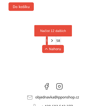
Do košíku
Načíst 12 dalších
1
58
Nahoru
Facebook
Instagram
objednavka
@
ipponshop.cz