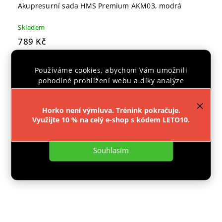
Akupresurní sada HMS Premium AKM03, modrá
Skladem
789 Kč
Do košíku
Používáme cookies, abychom Vám umožnili
pohodlné prohlížení webu a díky analýze
provozu webu neustále zlepšovali jeho funkce,
výkon a použitelnost.
Více informací
.
POUZE E-SHOP
Horko není výmluva. Trénink pokračuje.
Využijte 10 % na celý e-shop s kódem LETO10.
CENTRÁLNÍ
Nastavení
SKLAD
Souhlasím