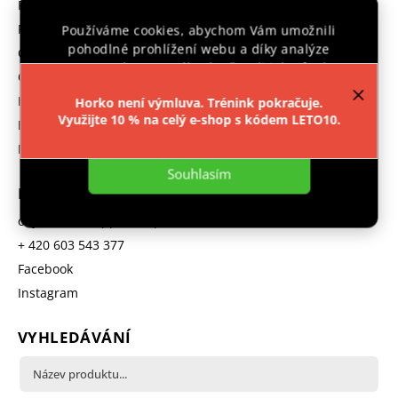
Prodávané značky
Reklamace
Používáme cookies, abychom Vám umožnili
pohodlné prohlížení webu a díky analýze
GDPR
provozu webu neustále zlepšovali jeho funkce,
Obchodní podmínky
výkon a použitelnost.
Více informací
.
Hodnocení obchodu
Horko není výmluva. Trénink pokračuje.
Využijte 10 % na celý e-shop s kódem LETO10.
B2B program
Nastavení
Moje objednávka
Souhlasím
KONTAKT
objednavka
@
ipponshop.cz
+ 420 603 543 377
Facebook
Instagram
VYHLEDÁVÁNÍ