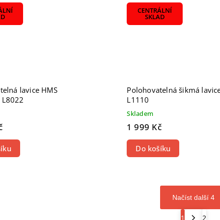
ÁLNÍ
CENTRÁLNÍ
AD
SKLAD
telná lavice HMS
Polohovatelná šikmá lavi
 L8022
L1110
Skladem
č
1 999 Kč
íku
Do košíku
Načíst další 4
1
2