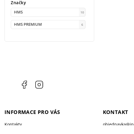
Značky
HMS
10
HMS PREMIUM
6
Facebook
Instagram
INFORMACE PRO VÁS
KONTAKT
Kontakty
objednavka
@
i
Prodejna
+ 420 603 543 