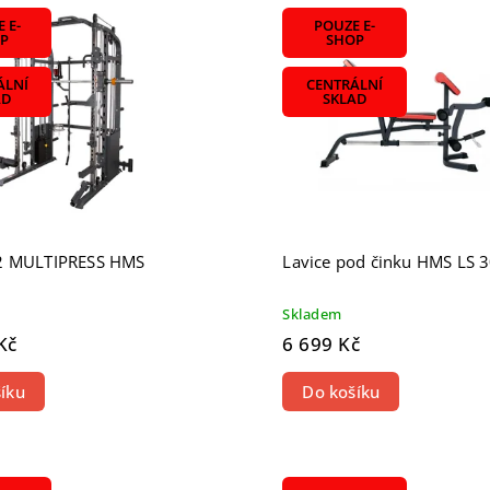
žší
 E-
POUZE E-
odávanější
P
SHOP
dně
ÁLNÍ
CENTRÁLNÍ
AD
SKLAD
2 MULTIPRESS HMS
Lavice pod činku HMS LS 
Skladem
Kč
6 699 Kč
íku
Do košíku