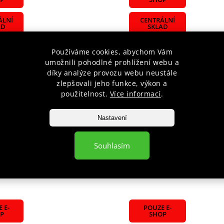
ÁLNÍ
CENTRÁLNÍ
AD
SKLAD
Používáme cookies, abychom Vám
umožnili pohodlné prohlížení webu a
díky analýze provozu webu neustále
zlepšovali jeho funkce, výkon a
použitelnost.
Více informací
.
telná lavice HMS L 8015
Polohovatelná lavice HMS
Nastavení
Skladem
č
2 499 Kč
Souhlasím
íku
Do košíku
 E-
POUZE E-
P
SHOP