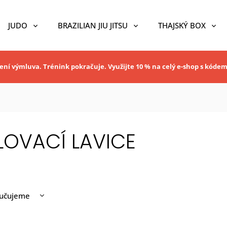
JUDO
BRAZILIAN JIU JITSU
THAJSKÝ BOX
ní výmluva. Trénink pokračuje. Využijte 10 % na celý e-shop s kóde
LOVACÍ LAVICE
učujeme
nější