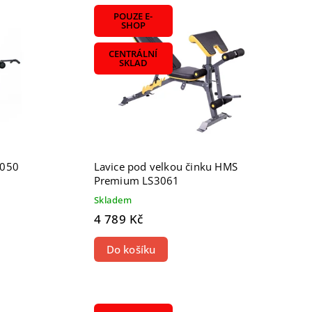
POUZE E-
SHOP
CENTRÁLNÍ
SKLAD
3050
Lavice pod velkou činku HMS
Premium LS3061
Skladem
4 789 Kč
Do košíku