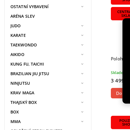
OSTATNÍ VYBAVENÍ
CENTR
SKL
ARÉNA SLEV
JUDO
KARATE
TAEKWONDO
AIKIDO
Polohova
KUNG FU, TAICHI
Skladem
BRAZILIAN JIU JITSU
3 499 K
NINJUTSU
KRAV MAGA
Do koš
THAJSKÝ BOX
BOX
POUZE
MMA
SHO