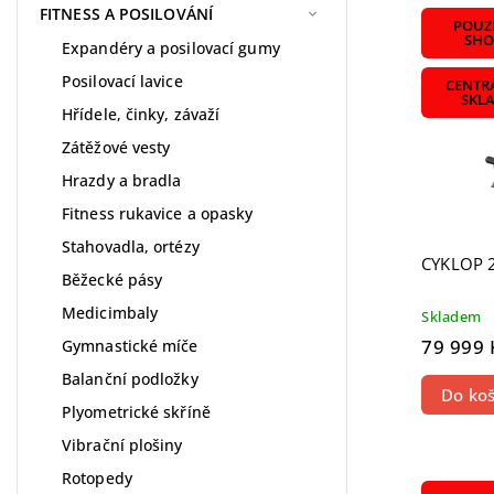
Nejdra
FITNESS A POSILOVÁNÍ
POUZE
Nejpr
SHO
Expandéry a posilovací gumy
Abece
Posilovací lavice
CENTR
SKL
Hřídele, činky, závaží
Zátěžové vesty
Hrazdy a bradla
Fitness rukavice a opasky
Stahovadla, ortézy
CYKLOP 
Běžecké pásy
Medicimbaly
Skladem
79 999 
Gymnastické míče
Balanční podložky
Do koš
Plyometrické skříně
Vibrační plošiny
Rotopedy