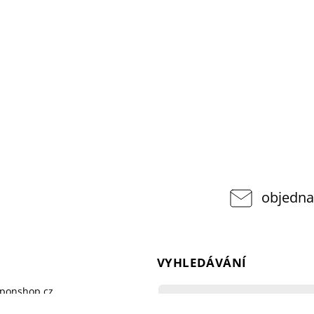
objedna
VYHLEDÁVÁNÍ
pponshop.cz
377