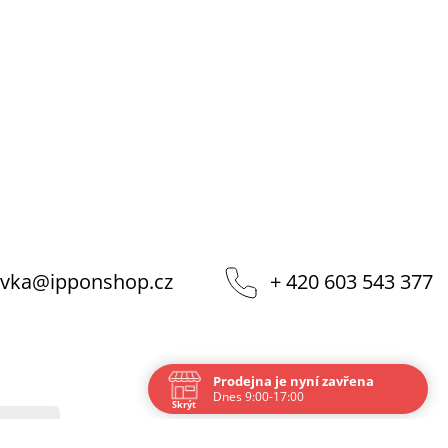
vka
@
ipponshop.cz
+ 420 603 543 377
Prodejna je nyní zavřena
Dnes 9:00-17:00
Skrýt
Navštivte nás osobně