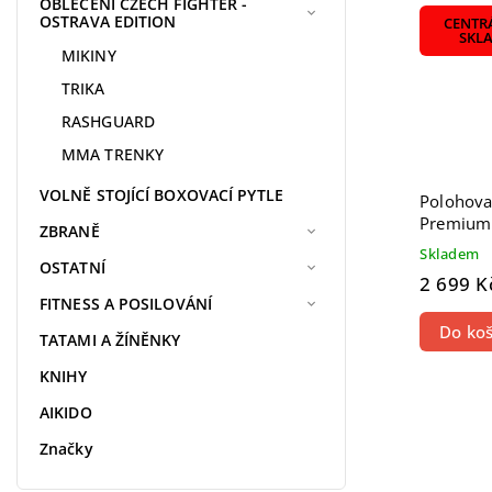
OBLEČENÍ CZECH FIGHTER -
OSTRAVA EDITION
CENTR
SKL
MIKINY
TRIKA
RASHGUARD
MMA TRENKY
VOLNĚ STOJÍCÍ BOXOVACÍ PYTLE
Polohova
Premium
ZBRANĚ
Skladem
OSTATNÍ
2 699 K
FITNESS A POSILOVÁNÍ
Do koš
TATAMI A ŽÍNĚNKY
KNIHY
AIKIDO
Značky