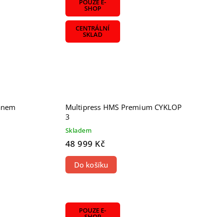
POUZE E-
SHOP
CENTRÁLNÍ
SKLAD
janem
Multipress HMS Premium CYKLOP
3
Skladem
48 999 Kč
Do košíku
POUZE E-
SHOP