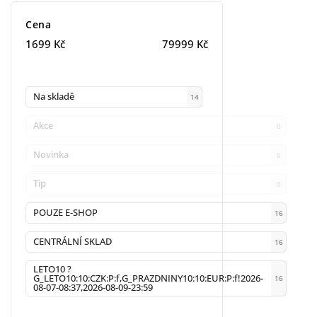
Cena
1699
Kč
79999
Kč
Na skladě
14
Akce
0
Novinka
0
Tip
0
POUZE E-SHOP
16
CENTRÁLNÍ SKLAD
16
LETO10 ?
G_LETO10:10:CZK:P:f,G_PRAZDNINY10:10:EUR:P:f!2026-
16
08-07-08:37,2026-08-09-23:59