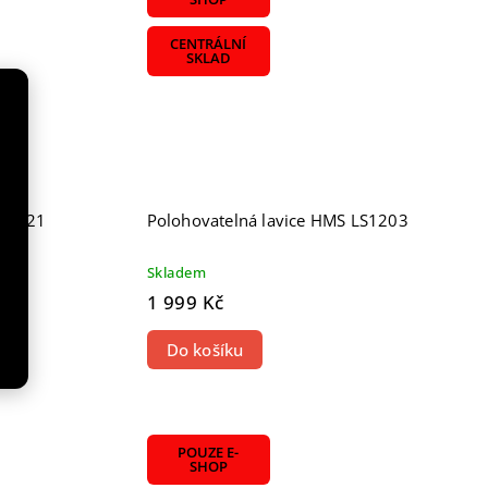
CENTRÁLNÍ
SKLAD
 L8021
Polohovatelná lavice HMS LS1203
Skladem
1 999 Kč
Do košíku
POUZE E-
SHOP