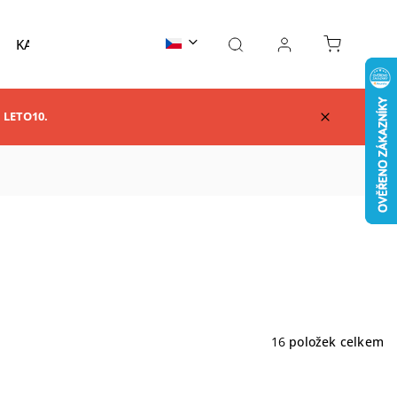
KARATE
TAEKWONDO
AIKIDO
KUNG F
m LETO10.
16
položek celkem