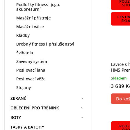
POUZE
Podložky fitness, joga,
SHO
akupresurní
CENTR
Masážní přístroje
SKL
Masážní válce
Kladky
Drobný fitness i příslušenství
Švihadla
Závěsný systém
Lavice s 
HMS Pre
Posilovací lana
Skladem
Posilovací věže
3 689 K
Stojany
ZBRANĚ
Do koš
OBLEČENÍ PRO TRÉNINK
BOTY
POUZE
TAŠKY A BATOHY
SHO