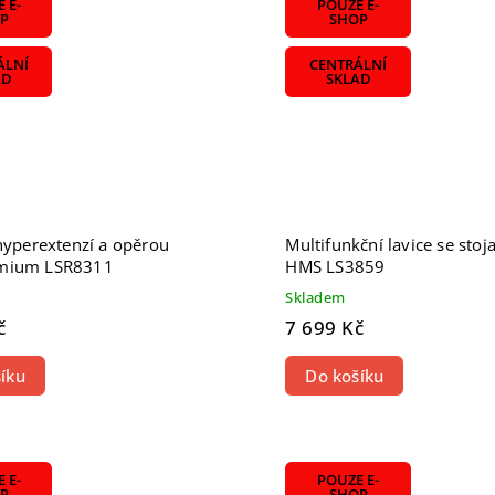
 E-
POUZE E-
P
SHOP
ÁLNÍ
CENTRÁLNÍ
AD
SKLAD
hyperextenzí a opěrou
Multifunkční lavice se sto
mium LSR8311
HMS LS3859
Skladem
č
7 699 Kč
íku
Do košíku
 E-
POUZE E-
P
SHOP