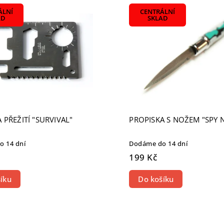
žší
ÁLNÍ
CENTRÁLNÍ
odávanější
AD
SKLAD
dně
 PŘEŽITÍ "SURVIVAL"
PROPISKA S NOŽEM "SPY 
 14 dní
Dodáme do 14 dní
199 Kč
íku
Do košíku