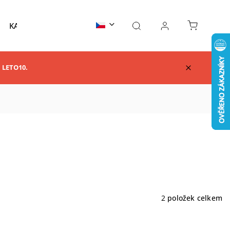
KARATE
TAEKWONDO
AIKIDO
KUNG F
m LETO10.
2
položek celkem