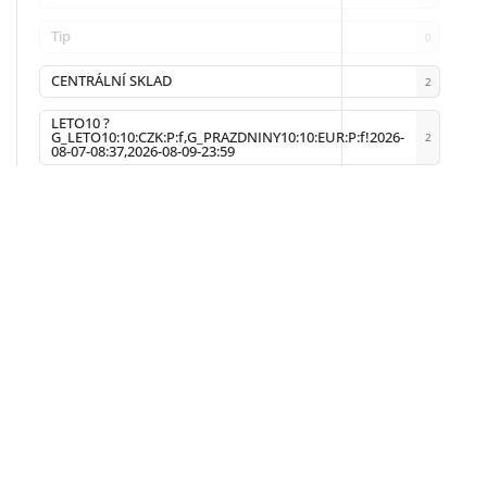
Tip
0
CENTRÁLNÍ SKLAD
2
LETO10 ?
G_LETO10:10:CZK:P:f,G_PRAZDNINY10:10:EUR:P:f!2026-
2
08-07-08:37,2026-08-09-23:59
Facebook
Instagram
INFORMACE PRO VÁS
KONTAKT
Kontakty
objednavka
@
i
Prodejna
+ 420 603 543 
Doprava a platba
Facebook
Ippon gym
Instagram