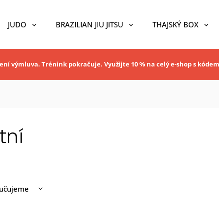
JUDO
BRAZILIAN JIU JITSU
THAJSKÝ BOX
ní výmluva. Trénink pokračuje. Využijte 10 % na celý e-shop s kóde
tní
učujeme
nější