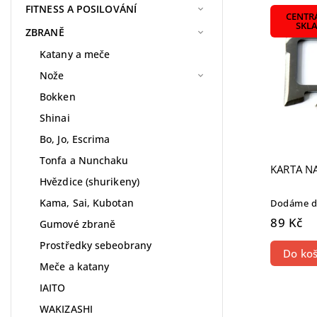
Nejdra
FITNESS A POSILOVÁNÍ
CENTR
Nejpr
SKL
ZBRANĚ
Abece
Katany a meče
Nože
Bokken
Shinai
Bo, Jo, Escrima
Tonfa a Nunchaku
KARTA NA
Hvězdice (shurikeny)
Kama, Sai, Kubotan
Dodáme do
89 Kč
Gumové zbraně
Prostředky sebeobrany
Do koš
Meče a katany
IAITO
WAKIZASHI