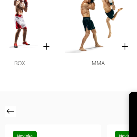
MMA
TAEKWON
Previous
Novinka
Novinka