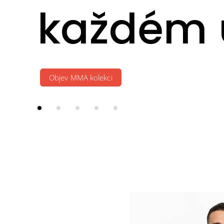
každém 
Objev MMA kolekci