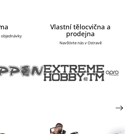
rma
Vlastní tělocvična a
prodejna
y objednávky
Navštivte nás v Ostravě
Next