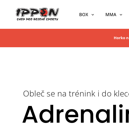
BOX
MMA
Horko ne
Obleč se na trénink i do klec
Adrenali