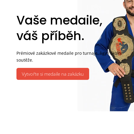
Vaše medaile,
váš příběh.
Prémiové zakázkové medaile pro turnaje, ligy i školní
soutěže.
Vytvořte si medaile na zakázku