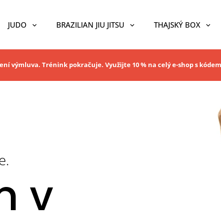
JUDO
BRAZILIAN JIU JITSU
THAJSKÝ BOX
ní výmluva. Trénink pokračuje. Využijte 10 % na celý e-shop s kóde
e.
n v