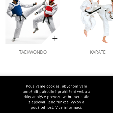
DO
KARATE
T
Používáme cookies, abychom Vám
Novinky
umožnili pohodlné prohlížení webu a
díky analýze provozu webu neustále
zlepšovali jeho funkce, výkon a
použitelnost.
Více informací
.
Novinka