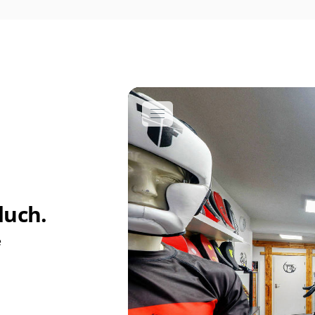
duch.
e