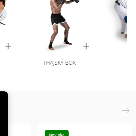
HAJSKÝ BOX
BJJ
Next
Novinka