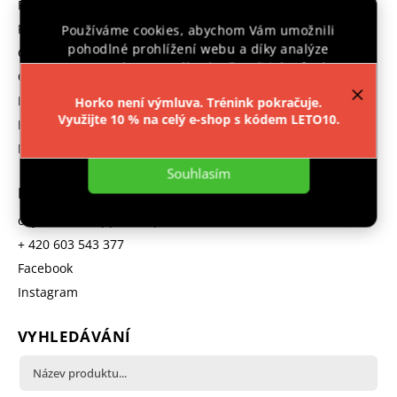
Prodávané značky
Reklamace
Používáme cookies, abychom Vám umožnili
pohodlné prohlížení webu a díky analýze
GDPR
provozu webu neustále zlepšovali jeho funkce,
Obchodní podmínky
výkon a použitelnost.
Více informací
.
Hodnocení obchodu
Horko není výmluva. Trénink pokračuje.
Využijte 10 % na celý e-shop s kódem LETO10.
B2B program
Nastavení
Moje objednávka
Souhlasím
KONTAKT
objednavka
@
ipponshop.cz
+ 420 603 543 377
Facebook
Instagram
VYHLEDÁVÁNÍ