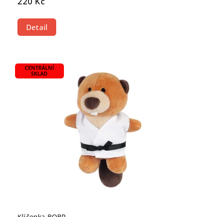
220 Kč
Detail
CENTRÁLNÍ
SKLAD
Klíčenka BOBR