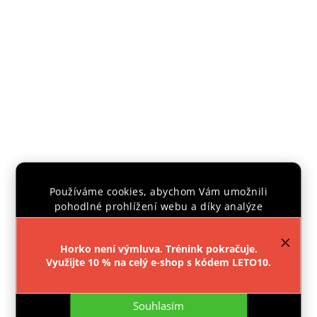
Používáme cookies, abychom Vám umožnili
KLÍČENKA KAPYBARA
pohodlné prohlížení webu a díky analýze
provozu webu neustále zlepšovali jeho funkce,
Skladem
výkon a použitelnost.
Více informací
.
155 Kč
Horko není výmluva. Trénink pokračuje.
Využijte 10 % na celý e-shop s kódem LETO10.
Nastavení
Do košíku
Souhlasím