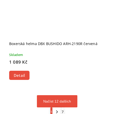
Boxerská helma DBX BUSHIDO ARH-2190R červená
Skladem
1 089 Kč
Detail
Načíst 12 dalších
1
7