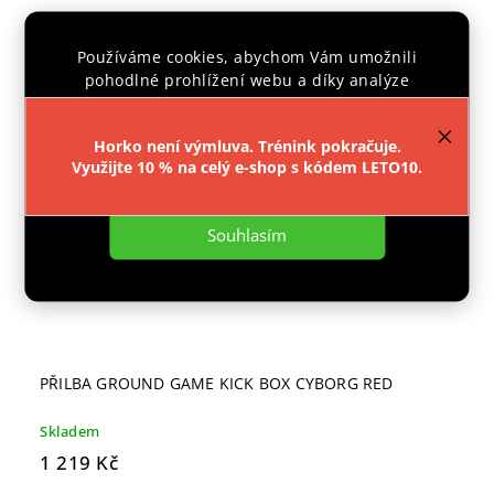
Novinka
Používáme cookies, abychom Vám umožnili
pohodlné prohlížení webu a díky analýze
provozu webu neustále zlepšovali jeho funkce,
výkon a použitelnost.
Více informací
.
Horko není výmluva. Trénink pokračuje.
Využijte 10 % na celý e-shop s kódem LETO10.
Nastavení
Souhlasím
PŘILBA GROUND GAME KICK BOX CYBORG RED
Skladem
1 219 Kč