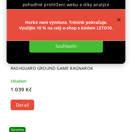
pohodlné prohlížení webu a díky analýze
provozu webu neustále zlepšovali jeho funkce,
výkon a použitelnost.
Více informací
.
Horko není výmluva. Trénink pokračuje.
Využijte 10 % na celý e-shop s kódem LETO10.
Nastavení
Souhlasím
RASHGUARD GROUND GAME RAGNAROK
Skladem
1 039 Kč
Detail
Novinka