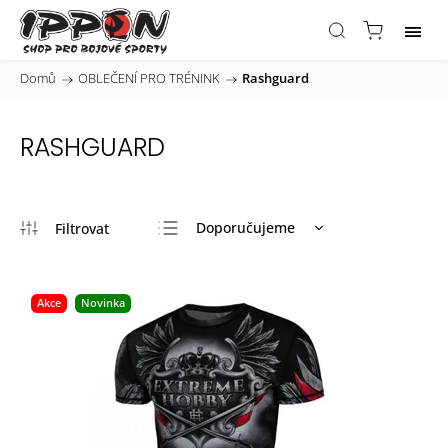
Domů
/
OBLEČENÍ PRO TRÉNINK
/
Rashguard
RASHGUARD
Doporučujeme
Nejlevnější
Nejdražší
Akce
Novinka
Nejprodávanější
Abecedně