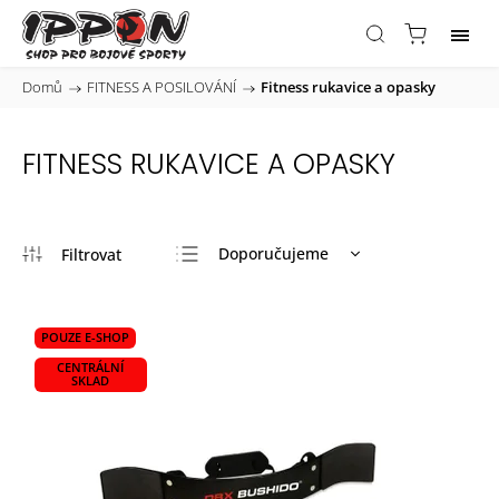
Domů
/
FITNESS A POSILOVÁNÍ
/
Fitness rukavice a opasky
FITNESS RUKAVICE A OPASKY
Doporučujeme
Nejlevnější
Nejdražší
POUZE E-SHOP
Nejprodávanější
CENTRÁLNÍ
SKLAD
Abecedně