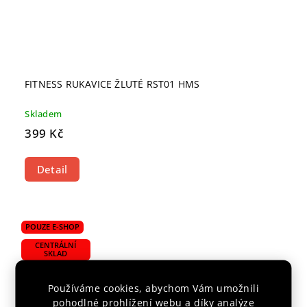
FITNESS RUKAVICE ŽLUTÉ RST01 HMS
Skladem
399 Kč
Detail
POUZE E-SHOP
CENTRÁLNÍ
SKLAD
Používáme cookies, abychom Vám umožnili
pohodlné prohlížení webu a díky analýze