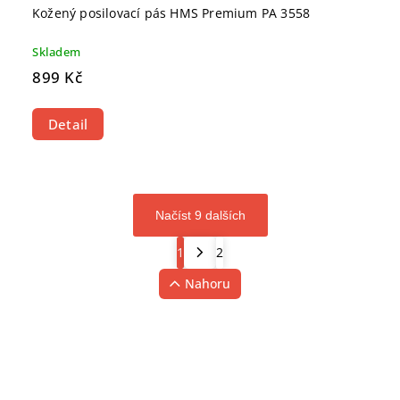
Kožený posilovací pás HMS Premium PA 3558
Skladem
899 Kč
Detail
Načíst 9 dalších
1
2
Nahoru