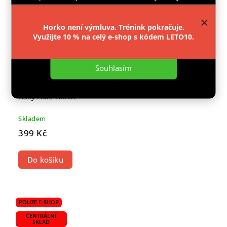
provozu webu neustále zlepšovali jeho funkce,
výkon a použitelnost.
Více informací
.
Horko není výmluva. Trénink pokračuje.
Využijte 10 % na celý e-shop s kódem LETO10.
Nastavení
Souhlasím
Háky HMS HRX02
Skladem
399 Kč
Do košíku
POUZE E-SHOP
CENTRÁLNÍ
SKLAD