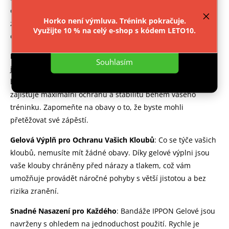
provozu webu neustále zlepšovali jeho funkce,
optimální rovnováhu mezi pohodlím a ochranou. Elastan
výkon a použitelnost.
Více informací
.
Horko není výmluva. Trénink pokračuje.
zajišťuje skvělou pružnost a pohodlí, zatímco gelová výplň
Využijte 10 % na celý e-shop s kódem LETO10.
chrání vaše klouby před nárazy a zraněními.
Nastavení
Prodloužená Bandáž pro Zpevnění Zápěstí
: Chcete-li si být
Souhlasím
jisti, že vaše zápěstí je pevné a dobře podporované,
bandáže IPPON Gelové mají
prodlouženou bandáž
, která
zajišťuje maximální ochranu a stabilitu během vašeho
tréninku. Zapomeňte na obavy o to, že byste mohli
přetěžovat své zápěstí.
Gelová Výplň pro Ochranu Vašich Kloubů
: Co se týče vašich
kloubů, nemusíte mít žádné obavy. Díky gelové výplni jsou
vaše klouby chráněny před nárazy a tlakem, což vám
umožňuje provádět náročné pohyby s větší jistotou a bez
rizika zranění.
Snadné Nasazení pro Každého
: Bandáže IPPON Gelové jsou
navrženy s ohledem na jednoduchost použití. Rychle je