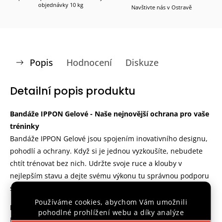
objednávky 10 kg
Navštivte nás v Ostravě
Popis
Hodnocení
Diskuze
Detailní popis produktu
Bandáže IPPON Gelové
- Naše nejnovější ochrana pro vaše
tréninky
Bandáže IPPON Gelové jsou spojením inovativního designu,
pohodlí a ochrany. Když si je jednou vyzkoušíte, nebudete
chtít trénovat bez nich. Udržte svoje ruce a klouby v
nejlepším stavu a dejte svému výkonu tu správnou podporu
s těmito bandážemi.
Používáme cookies, abychom Vám umožnili
Materiál
:
Naše bandáže jsou vyrobeny z
elastanu
a
gelu
.
pohodlné prohlížení webu a díky analýze
Díky této kombinaci vám bandáže dokážou poskytnout