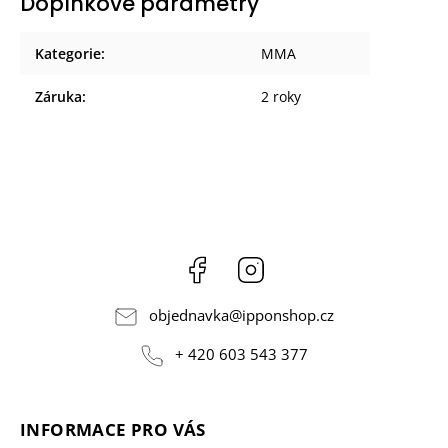
Doplňkové parametry
Kategorie
:
MMA
Záruka
:
2 roky
Facebook
Instagram
objednavka
@
ipponshop.cz
+ 420 603 543 377
INFORMACE PRO VÁS