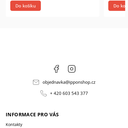
Do košíku
Do koš
Facebook
Instagram
objednavka
@
ipponshop.cz
+ 420 603 543 377
INFORMACE PRO VÁS
Kontakty