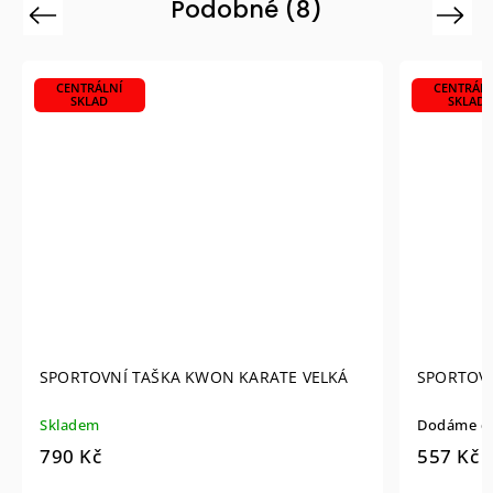
Podobné (8)
Previous
Next
CENTRÁLNÍ
CENTRÁLN
SKLAD
SKLAD
SPORTOVNÍ TAŠKA KWON KARATE VELKÁ
SPORTOVN
Skladem
Dodáme do
790 Kč
557 Kč