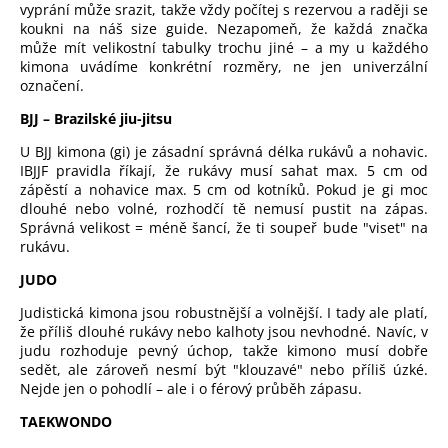
vyprání může srazit, takže vždy počítej s rezervou a raději se
koukni na náš size guide. Nezapomeň, že každá značka
může mít velikostní tabulky trochu jiné – a my u každého
kimona uvádíme konkrétní rozměry, ne jen univerzální
označení.
BJJ – Brazilské jiu-jitsu
U BJJ kimona (gi) je zásadní správná délka rukávů a nohavic.
IBJJF pravidla říkají, že rukávy musí sahat max. 5 cm od
zápěstí a nohavice max. 5 cm od kotníků. Pokud je gi moc
dlouhé nebo volné, rozhodčí tě nemusí pustit na zápas.
Správná velikost = méně šancí, že ti soupeř bude "viset" na
rukávu.
JUDO
Judistická kimona jsou robustnější a volnější. I tady ale platí,
že příliš dlouhé rukávy nebo kalhoty jsou nevhodné. Navíc, v
judu rozhoduje pevný úchop, takže kimono musí dobře
sedět, ale zároveň nesmí být "klouzavé" nebo příliš úzké.
Nejde jen o pohodlí – ale i o férový průběh zápasu.
TAEKWONDO