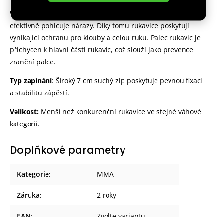
Vlastnosti
: Výplň rukavic je tvořena třívrstvou pěnou, která
efektivně pohlcuje nárazy. Díky tomu rukavice poskytují
vynikající ochranu pro klouby a celou ruku. Palec rukavic je
přichycen k hlavní části rukavic, což slouží jako prevence
zranění palce.
Typ zapínání
: Široký 7 cm suchý zip poskytuje pevnou fixaci
a stabilitu zápěstí.
Velikost:
Menší než konkurenční rukavice ve stejné váhové
kategorii.
Doplňkové parametry
Kategorie
:
MMA
Záruka
:
2 roky
EAN
:
Zvolte variantu