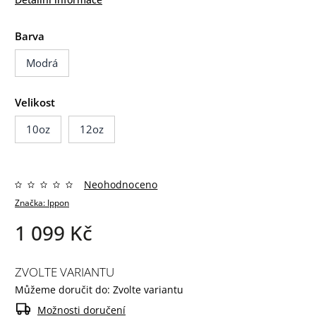
Barva
Modrá
Velikost
10oz
12oz
Neohodnoceno
Značka:
Ippon
1 099 Kč
ZVOLTE VARIANTU
Můžeme doručit do:
Zvolte variantu
Možnosti doručení