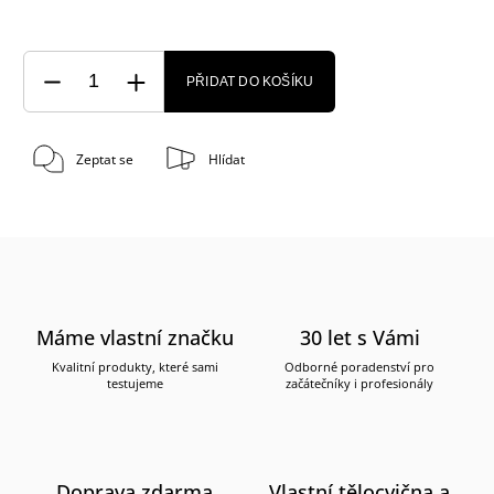
PŘIDAT DO KOŠÍKU
Zeptat se
Hlídat
Máme vlastní značku
30 let s Vámi
Kvalitní produkty, které sami
Odborné poradenství pro
testujeme
začátečníky i profesionály
Doprava zdarma
Vlastní tělocvična a