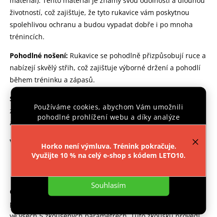
materiál).
Tento materiál je známý svou odolností a dlouhou
životností, což zajišťuje, že tyto rukavice vám poskytnou
spolehlivou ochranu a budou vypadat dobře i po mnoha
trénincích.
Pohodlné nošení:
Rukavice se pohodlně přizpůsobují ruce a
nabízejí skvělý střih, což zajišťuje výborné držení a pohodlí
během tréninku a zápasů.
Silná Výplň
: Tyto rukavice mají dostatečně silnou výplň, což
Používáme cookies, abychom Vám umožnili
znamená, že vaše ruce budou dobře chráněny před nárazy
pohodlné prohlížení webu a díky analýze
a zraněními během tréninku a zápasů.
provozu webu neustále zlepšovali jeho funkce,
výkon a použitelnost.
Více informací
.
Velikosti
:
Horko není výmluva. Trénink pokračuje.
Využijte 10 % na celý e-shop s kódem LETO10.
10oz - cca do 69kg
Nastavení
12oz - cca od 70kg
Souhlasím
Certifikace kvality:
Boxovací rukavice IPPON PRO splňují
přísné požadavky normy ČSN EN 13277-1 a ČSN EN 13277-7
ve všech 5 zkoušených parametrech. Tuto zkoušku provedl