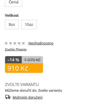
Černá
Velikost
8oz
10oz
Neohodnoceno
Značka:
Phoenix
–14 %
1 070 Kč
910 Kč
ZVOLTE VARIANTU
Můžeme doručit do:
Zvolte variantu
Možnosti doručení