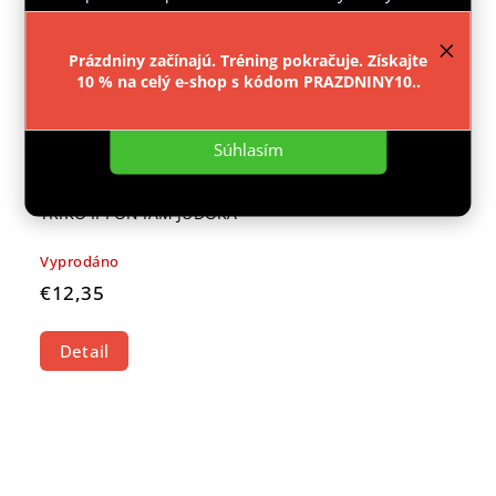
provozu webu neustále zlepšovali jeho funkce,
výkon a použitelnost.
Více informací
.
Prázdniny začínajú. Tréning pokračuje. Získajte
10 % na celý e-shop s kódom PRAZDNINY10..
Nastavenie
Súhlasím
TRIKO IPPON IAM JUDOKA
Vyprodáno
€12,35
Detail