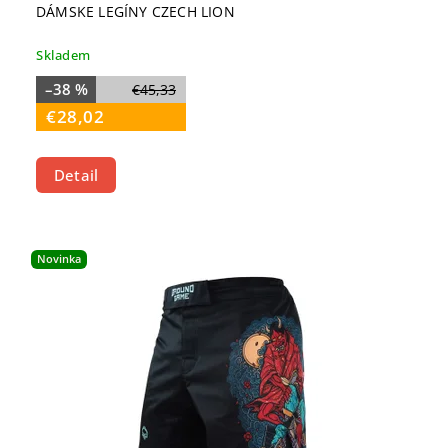
DÁMSKE LEGÍNY CZECH LION
Skladem
–38 %
€45,33
€28,02
Detail
Novinka