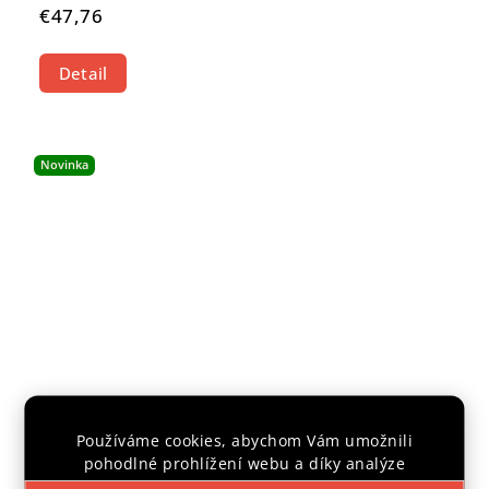
€47,76
Detail
Novinka
Používáme cookies, abychom Vám umožnili
pohodlné prohlížení webu a díky analýze
provozu webu neustále zlepšovali jeho funkce,