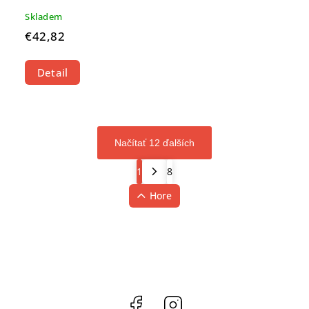
Skladem
€42,82
Detail
Načítať 12 ďalších
1
8
Hore
Facebook
Instagram