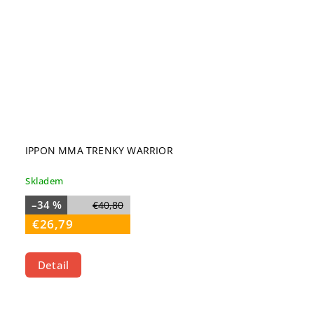
IPPON MMA TRENKY WARRIOR
Skladem
–34 %
€40,80
€26,79
Detail