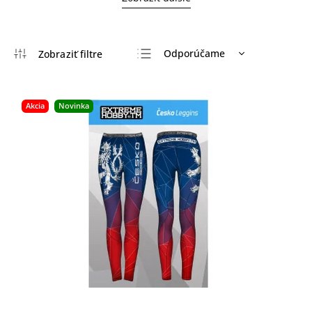
Odporúčame
Najlacnejšie
Najdrahšie
Akcia
Novinka
Najpredávanejšie
Abecedne