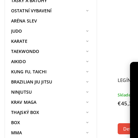
TAŠKY A BATOHY
OSTATNÍ VYBAVENÍ
ARÉNA SLEV
JUDO
KARATE
TAEKWONDO
AIKIDO
KUNG FU, TAICHI
LEGÍNY 
BRAZILIAN JIU JITSU
NINJUTSU
Skladem
KRAV MAGA
€45,39
THAJSKÝ BOX
BOX
Detail
MMA