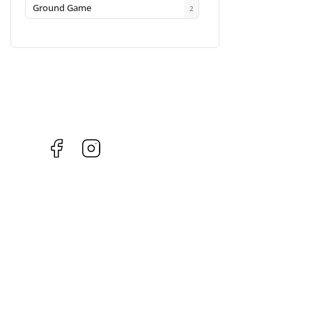
Ground Game
2
Facebook
Instagram
INFORMACE PRO VÁS
KONTAKT
Kontakty
objednavka
@
i
Prodejna
+ 420 603 543 
Doprava a platba
Facebook
Ippon gym
Instagram