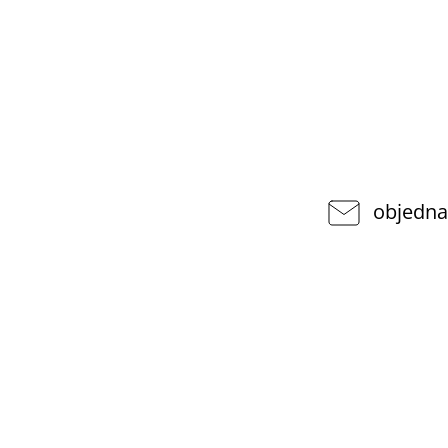
objedna
VYHĽADÁVANIE
pponshop.cz
377
Hľadať