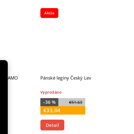
Akcia
ON CAMO
Pánské legíny Český Lev
Vyprodáno
–36 %
€51,63
€33,04
Detail