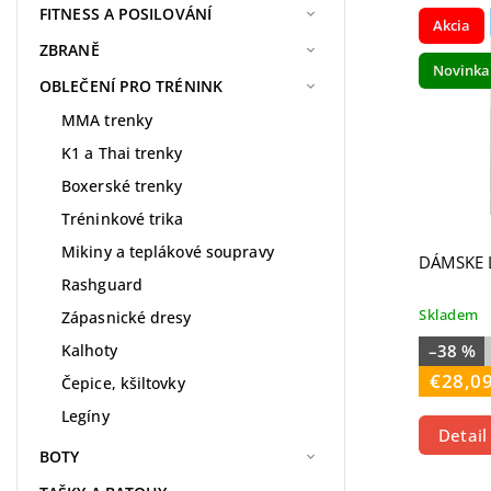
Najdr
FITNESS A POSILOVÁNÍ
Akcia
Najpr
ZBRANĚ
Novinka
Abece
OBLEČENÍ PRO TRÉNINK
MMA trenky
K1 a Thai trenky
Boxerské trenky
Tréninkové trika
Mikiny a teplákové soupravy
DÁMSKE 
Rashguard
Skladem
Zápasnické dresy
Kalhoty
–38 %
€28,0
Čepice, kšiltovky
Legíny
Detail
BOTY