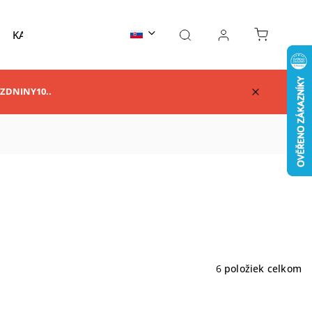
KARATE
TAEKWONDO
AIKIDO
KUNG F
RAZDNINY10..
6
položiek celkom