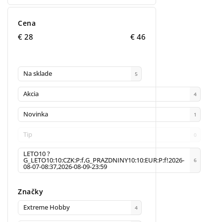
Cena
€
28
€
46
Na sklade
5
Akcia
4
Novinka
1
Tip
0
LETO10 ?
G_LETO10:10:CZK:P:f,G_PRAZDNINY10:10:EUR:P:f!2026-
6
08-07-08:37,2026-08-09-23:59
Značky
Extreme Hobby
4