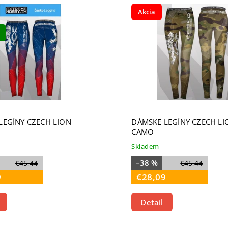
ahšie
Akcia
edávanejšie
dne
LEGÍNY CZECH LION
DÁMSKE LEGÍNY CZECH LI
CAMO
Skladem
–38 %
€45,44
€45,44
9
€28,09
Detail