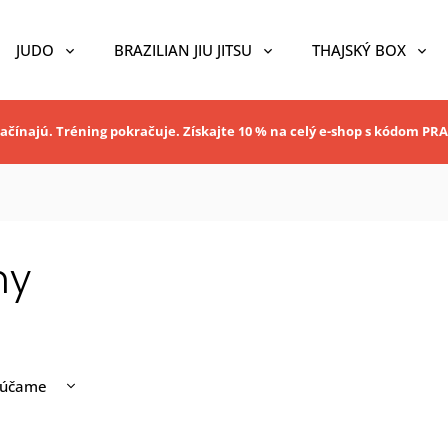
JUDO
BRAZILIAN JIU JITSU
THAJSKÝ BOX
ačínajú. Tréning pokračuje. Získajte 10 % na celý e-shop s kódom P
ny
rúčame
nejšie