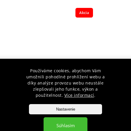
Akcia
Používáme cookies, abychom Vám
GROUND GAME VIKING
PÁNSKE LEGÍNY CZECH LI
umožnili pohodlné prohlížení webu a
díky analýze provozu webu neustále
zlepšovali jeho funkce, výkon a
Skladem
použitelnost.
Více informací
.
–36 %
€51,63
€33,04
Nastavenie
Detail
Súhlasím