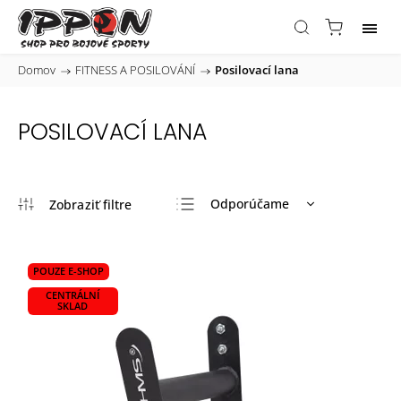
Domov
/
FITNESS A POSILOVÁNÍ
/
Posilovací lana
POSILOVACÍ LANA
Odporúčame
Najlacnejšie
Najdrahšie
POUZE E-SHOP
Najpredávanejšie
CENTRÁLNÍ
SKLAD
Abecedne