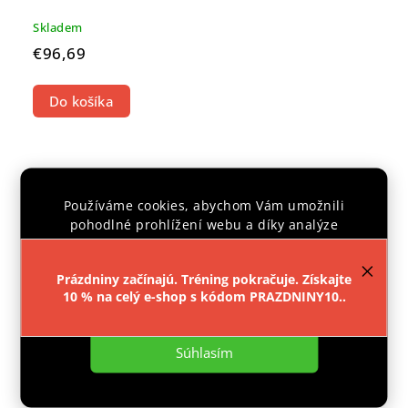
Skladem
€96,69
Do košíka
POUZE E-SHOP
CENTRÁLNÍ
Používáme cookies, abychom Vám umožnili
SKLAD
pohodlné prohlížení webu a díky analýze
provozu webu neustále zlepšovali jeho funkce,
výkon a použitelnost.
Více informací
.
Prázdniny začínajú. Tréning pokračuje. Získajte
10 % na celý e-shop s kódom PRAZDNINY10..
Nastavenie
Súhlasím