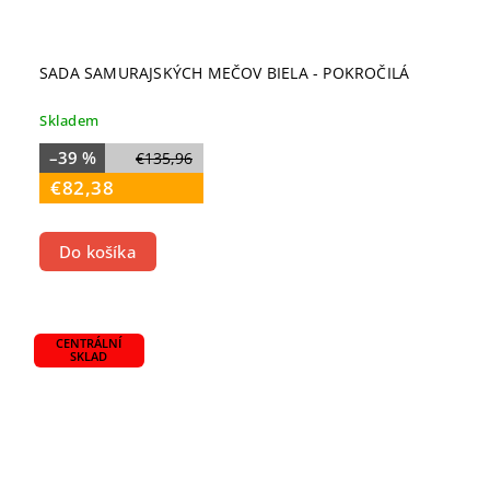
SADA SAMURAJSKÝCH MEČOV BIELA - POKROČILÁ
Skladem
–39 %
€135,96
€82,38
Do košíka
CENTRÁLNÍ
SKLAD