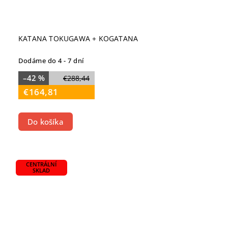
KATANA TOKUGAWA + KOGATANA
Dodáme do 4 - 7 dní
–42 %
€288,44
€164,81
Do košíka
CENTRÁLNÍ
SKLAD