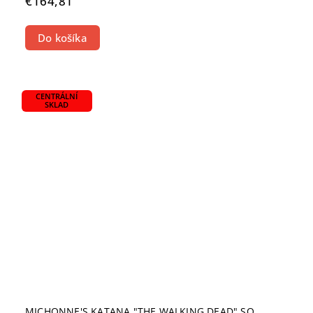
€164,81
Do košíka
CENTRÁLNÍ
SKLAD
MICHONNE'S KATANA "THE WALKING DEAD" SO