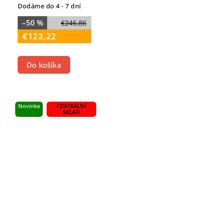
Dodáme do 4 - 7 dní
–50 %
€246,86
€123,22
Do košíka
Novinka
CENTRÁLNÍ
SKLAD