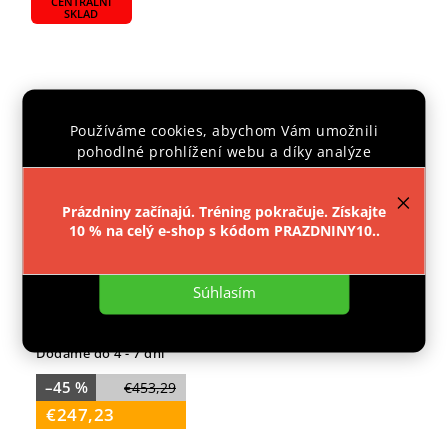
CENTRÁLNÍ
SKLAD
Používáme cookies, abychom Vám umožnili
pohodlné prohlížení webu a díky analýze
provozu webu neustále zlepšovali jeho funkce,
výkon a použitelnost.
Více informací
.
Prázdniny začínajú. Tréning pokračuje. Získajte
10 % na celý e-shop s kódom PRAZDNINY10..
Nastavenie
Súhlasím
KATANA DAMASCUS S BOHATÝM PŘÍSLUŠENSTVÍM
Dodáme do 4 - 7 dní
–45 %
€453,29
€247,23