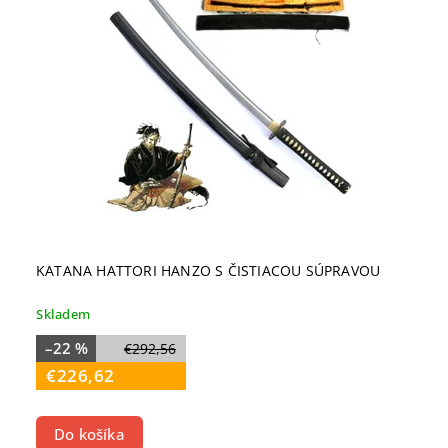
KATANA HATTORI HANZO S ČISTIACOU SÚPRAVOU
Skladem
–22 %
€292,56
€226,62
Do košíka