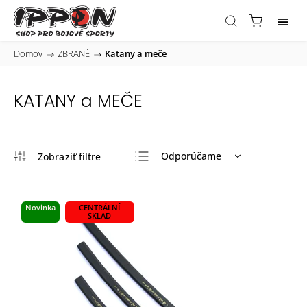
Domov
/
ZBRANĚ
/
Katany a meče
KATANY a MEČE
Odporúčame
Najlacnejšie
Najdrahšie
Novinka
CENTRÁLNÍ
SKLAD
Najpredávanejšie
Abecedne