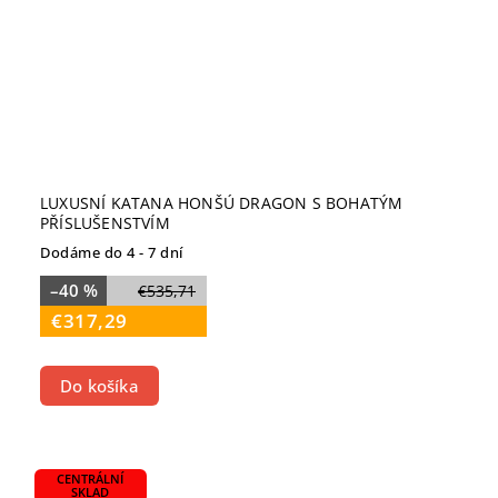
LUXUSNÍ KATANA HONŠÚ DRAGON S BOHATÝM
PŘÍSLUŠENSTVÍM
Dodáme do 4 - 7 dní
–40 %
€535,71
€317,29
Do košíka
CENTRÁLNÍ
SKLAD