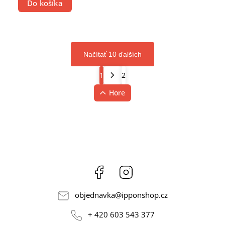
Do košíka
Načítať 10 ďalších
1
2
Hore
Facebook
Instagram
objednavka
@
ipponshop.cz
+ 420 603 543 377