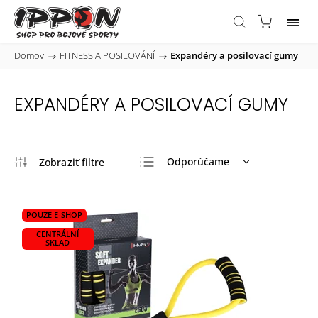
Domov
/
FITNESS A POSILOVÁNÍ
/
Expandéry a posilovací gumy
EXPANDÉRY A POSILOVACÍ GUMY
Odporúčame
Najlacnejšie
Najdrahšie
POUZE E-SHOP
Najpredávanejšie
CENTRÁLNÍ
SKLAD
Abecedne