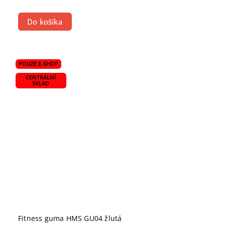
Do košíka
POUZE E-SHOP
CENTRÁLNÍ
SKLAD
Fitness guma HMS GU04 žlutá