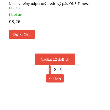
Nastaviteľný odporový bedrový pás ONE Fitness
HB010
Skladem
€3,26
Do košíka
Načítať 12 ďalších
1
5
Hore