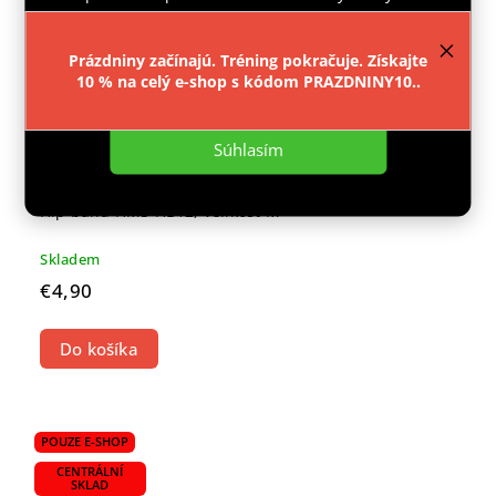
provozu webu neustále zlepšovali jeho funkce,
výkon a použitelnost.
Více informací
.
Prázdniny začínajú. Tréning pokračuje. Získajte
10 % na celý e-shop s kódom PRAZDNINY10..
Nastavenie
Súhlasím
Hip band HMS HB12, velikost M
Skladem
€4,90
Do košíka
POUZE E-SHOP
CENTRÁLNÍ
SKLAD