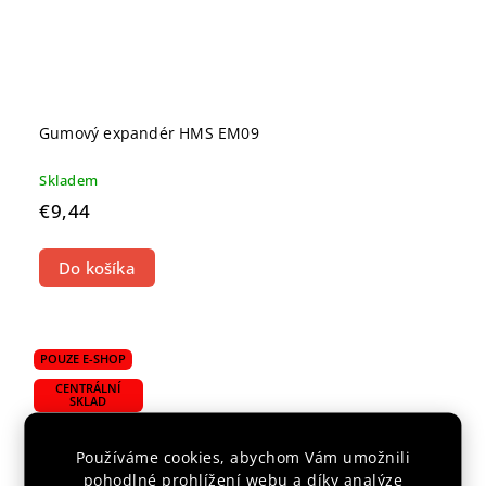
Gumový expandér HMS EM09
Skladem
€9,44
Do košíka
POUZE E-SHOP
CENTRÁLNÍ
SKLAD
Používáme cookies, abychom Vám umožnili
pohodlné prohlížení webu a díky analýze