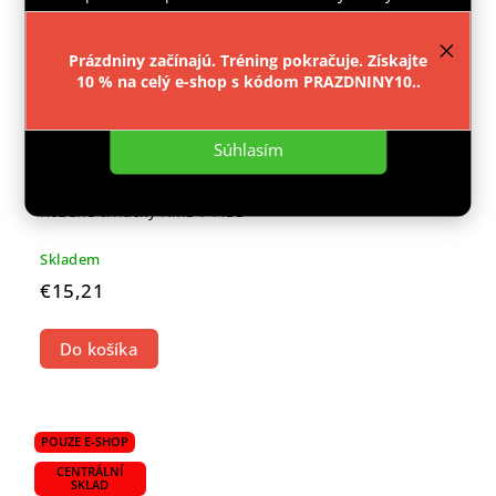
provozu webu neustále zlepšovali jeho funkce,
výkon a použitelnost.
Více informací
.
Prázdniny začínajú. Tréning pokračuje. Získajte
10 % na celý e-shop s kódom PRAZDNINY10..
Nastavenie
Súhlasím
Kožené trhačky HMS F4435
Skladem
€15,21
Do košíka
POUZE E-SHOP
CENTRÁLNÍ
SKLAD