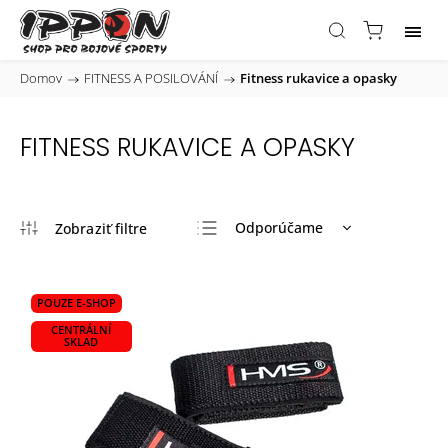
Domov
/
FITNESS A POSILOVÁNÍ
/
Fitness rukavice a opasky
FITNESS RUKAVICE A OPASKY
Odporúčame
Najlacnejšie
Najdrahšie
POUZE E-SHOP
Najpredávanejšie
CENTRÁLNÍ
SKLAD
Abecedne