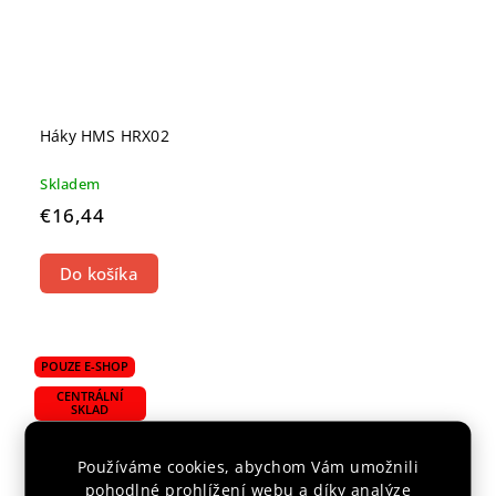
Háky HMS HRX02
Skladem
€16,44
Do košíka
POUZE E-SHOP
CENTRÁLNÍ
SKLAD
Používáme cookies, abychom Vám umožnili
pohodlné prohlížení webu a díky analýze