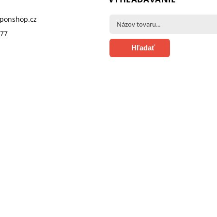
pponshop.cz
377
Hľadať