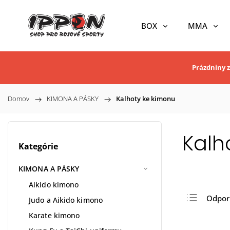
BOX
MMA
Prázdniny z
Domov
/
KIMONA A PÁSKY
/
Kalhoty ke kimonu
Kalh
Kategórie
KIMONA A PÁSKY
Aikido kimono
Odpo
Judo a Aikido kimono
Najlac
Karate kimono