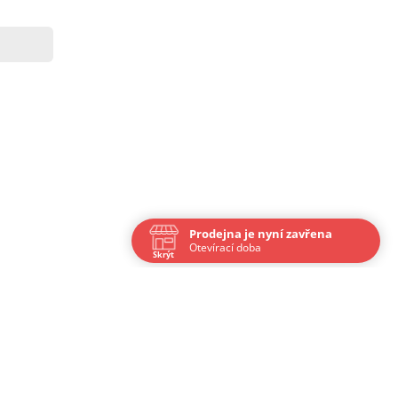
Prodejna je nyní zavřena
Otevírací doba
Skrýt
Navštivte nás osobně
Čas
Po
9:00 - 17:00
Út
9:00 - 17:00
St
9:00 - 17:00
Čt
9:00 - 17:00