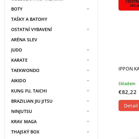
CENTR
SKL
BOTY
TAŠKY A BATOHY
OSTATNÍ VYBAVENÍ
ARÉNA SLEV
JUDO
KARATE
IPPON K
TAEKWONDO
AIKIDO
Skladem
KUNG FU, TAICHI
€82,22
BRAZILIAN JIU JITSU
Detail
NINJUTSU
KRAV MAGA
THAJSKÝ BOX