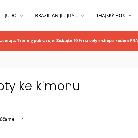
JUDO
BRAZILIAN JIU JITSU
THAJSKÝ BOX
ačínajú. Tréning pokračuje. Získajte 10 % na celý e-shop s kódom P
oty ke kimonu
rúčame
nejšie