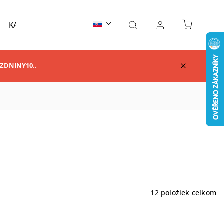
KARATE
TAEKWONDO
AIKIDO
KUNG F
RAZDNINY10..
12
položiek celkom