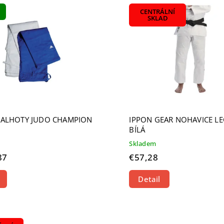
ahšie
CENTRÁLNÍ
edávanejšie
SKLAD
dne
KALHOTY JUDO CHAMPION
IPPON GEAR NOHAVICE L
BÍLÁ
Skladem
87
€57,28
Detail