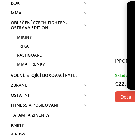
BOX
MMA
OBLEČENÍ CZECH FIGHTER -
OSTRAVA EDITION
MIKINY
TRIKA
RASHGUARD
IPPON K
MMA TRENKY
VOLNĚ STOJÍCÍ BOXOVACÍ PYTLE
Skladem
€22,67
ZBRANĚ
OSTATNÍ
Detail
FITNESS A POSILOVÁNÍ
TATAMI A ŽÍNĚNKY
KNIHY
AIKIDO