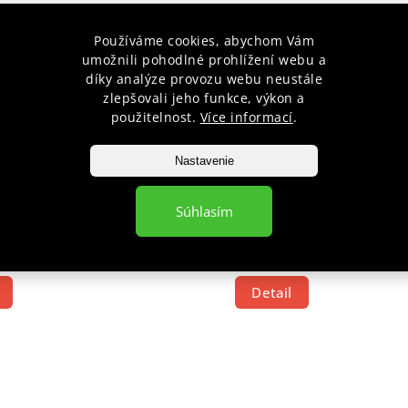
Používáme cookies, abychom Vám
umožnili pohodlné prohlížení webu a
díky analýze provozu webu neustále
zlepšovali jeho funkce, výkon a
použitelnost.
Více informací
.
Nastavenie
ALHOTY JUDO WHITE
IPPON KALHOTY KARATE P
BLACK
Súhlasím
Skladem
€24,31
Detail