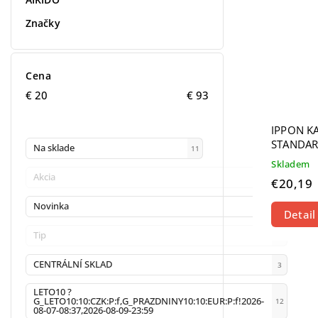
Značky
Cena
€
20
€
93
IPPON K
STANDAR
Na sklade
11
Skladem
Akcia
0
€20,19
Novinka
1
Detail
Tip
0
CENTRÁLNÍ SKLAD
3
LETO10 ?
G_LETO10:10:CZK:P:f,G_PRAZDNINY10:10:EUR:P:f!2026-
12
08-07-08:37,2026-08-09-23:59