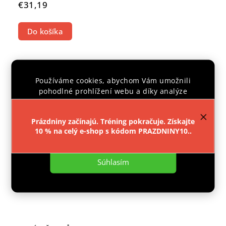
€31,19
Do košíka
Používáme cookies, abychom Vám umožnili
pohodlné prohlížení webu a díky analýze
provozu webu neustále zlepšovali jeho funkce,
výkon a použitelnost.
Více informací
.
Prázdniny začínajú. Tréning pokračuje. Získajte
10 % na celý e-shop s kódom PRAZDNINY10..
Nastavenie
Súhlasím