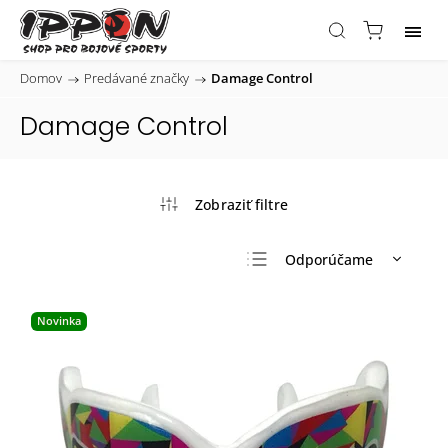
Domov
/
Predávané značky
/
Damage Control
Damage Control
Odporúčame
Najlacnejšie
Novinka
Najdrahšie
Najpredávanejšie
Abecedne