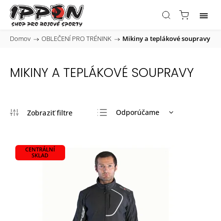
Domov
/
OBLEČENÍ PRO TRÉNINK
/
Mikiny a teplákové soupravy
MIKINY A TEPLÁKOVÉ SOUPRAVY
Odporúčame
Najlacnejšie
Najdrahšie
CENTRÁLNÍ
SKLAD
Najpredávanejšie
Abecedne