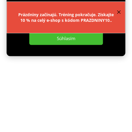
provozu webu neustále zlepšovali jeho funkce,
výkon a použitelnost.
Více informací
.
Skladem
Prázdniny začínajú. Tréning pokračuje. Získajte
€28,52
10 % na celý e-shop s kódom PRAZDNINY10..
Nastavenie
Detail
Súhlasím