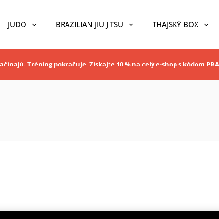
JUDO
BRAZILIAN JIU JITSU
THAJSKÝ BOX
ačínajú. Tréning pokračuje. Získajte 10 % na celý e-shop s kódom P