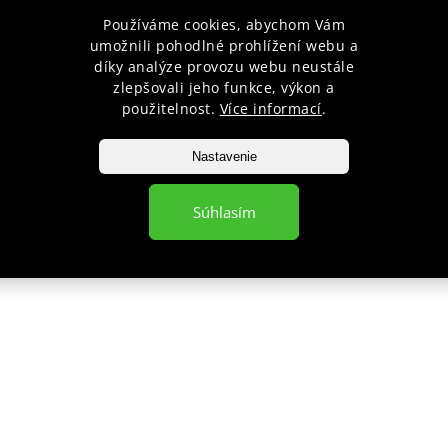
Používáme cookies, abychom Vám
objedna
umožnili pohodlné prohlížení webu a
díky analýze provozu webu neustále
zlepšovali jeho funkce, výkon a
použitelnost.
Více informací
.
VYHĽADÁVANIE
Nastavenie
pponshop.cz
377
Súhlasím
Hľadať