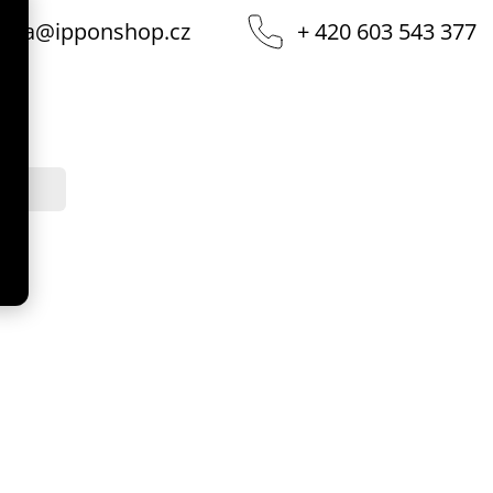
vka
@
ipponshop.cz
+ 420 603 543 377