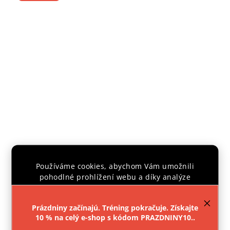
Používáme cookies, abychom Vám umožnili
pohodlné prohlížení webu a díky analýze
provozu webu neustále zlepšovali jeho funkce,
ADIDAS KIMONO JUDO TRAINING BLUE
výkon a použitelnost.
Více informací
.
Prázdniny začínajú. Tréning pokračuje. Získajte
Skladem
10 % na celý e-shop s kódom PRAZDNINY10..
Nastavenie
€96,81