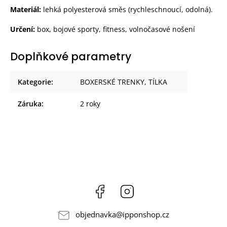
Materiál:
lehká polyesterová směs (rychleschnoucí, odolná).
Určení:
box, bojové sporty, fitness, volnočasové nošení
Doplňkové parametry
Kategorie
:
BOXERSKÉ TRENKY, TÍLKA
Záruka
:
2 roky
Facebook
Instagram
objednavka
@
ipponshop.cz