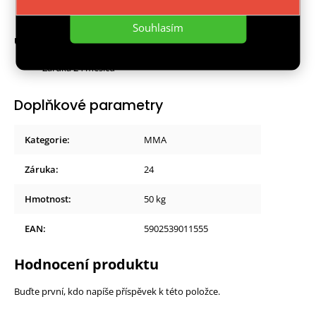
Souhlasím
Upozornění:
Záruka 24 měsíců
Doplňkové parametry
Kategorie
:
MMA
Záruka
:
24
Hmotnost
:
50 kg
EAN
:
5902539011555
Hodnocení produktu
Buďte první, kdo napíše příspěvek k této položce.