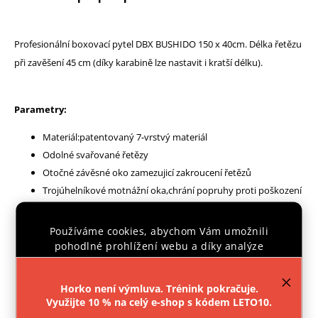
Profesionální boxovací pytel DBX BUSHIDO 150 x 40cm. Délka řetězu
při zavěšení 45 cm (díky karabině lze nastavit i kratší délku).
Parametry:
Materiál:patentovaný 7-vrstvý materiál
Odolné svařované řetězy
Otočné závěsné oko zamezujicí zakroucení řetězů
Trojúhelníkové motnážní oka,chrání popruhy proti poškození
Ideální výška místnosti je 215 cm
Šněrovací horní otvor
Používáme cookies, abychom Vám umožnili
Pytel je šitý nitěmi Coats epic
pohodlné prohlížení webu a díky analýze
provozu webu neustále zlepšovali jeho funkce,
Dvojité zpevněné dno s dodatečnými popruhy pro zvýšení
výkon a použitelnost.
Více informací
.
pevnosti
Horko není výmluva. Trénink pokračuje.
Váha: 50kg
Využijte 10 % na celý e-shop s kódem LETO10.
Nastavení
Barva: černo-červené