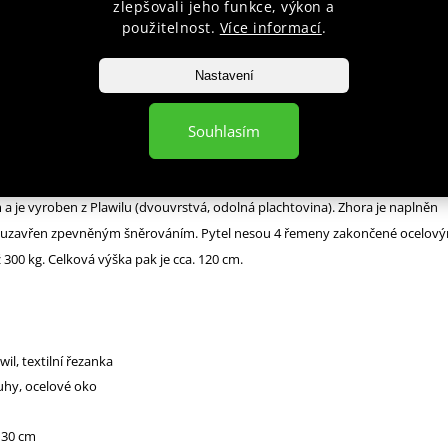
zlepšovali jeho funkce, výkon a
použitelnost.
Více informací
.
popis produktu
Nastavení
 BUSHIDO je vyroben speciálně pro malé bojovníky ve věku od 5-ti do 14-ti l
Souhlasím
ních dětských boxovacích pytlů je ten náš vyroben ze stejných materiálů jak
iký pytel a umožňuje tak trénink na maximální výkon. Samotný pytel má
 a je vyroben z Plawilu (dvouvrstvá, odolná plachtovina). Zhora je naplněn
 a uzavřen zpevněným šněrováním. Pytel nesou 4 řemeny zakončené ocelov
300 kg. Celková výška pak je cca. 120 cm.
wil, textilní řezanka
hy, ocelové oko
: 30 cm