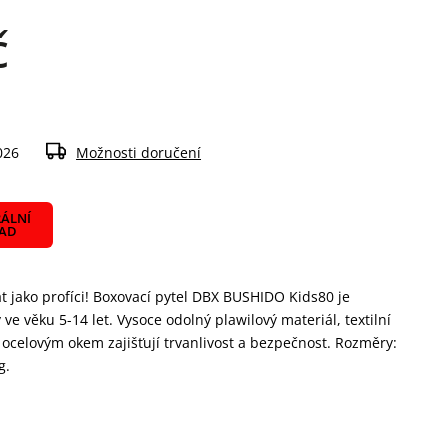
č
026
Možnosti doručení
ÁLNÍ
LAD
vat jako profíci! Boxovací pytel DBX BUSHIDO Kids80 je
ve věku 5-14 let. Vysoce odolný plawilový materiál, textilní
ocelovým okem zajišťují trvanlivost a bezpečnost. Rozměry:
g.