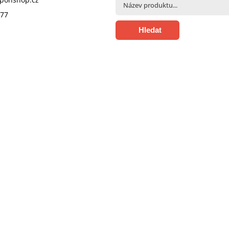
377
Hledat