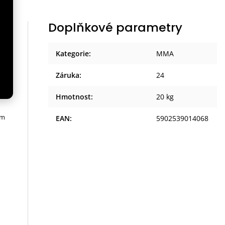
Doplňkové parametry
Kategorie
:
MMA
et.
Záruka
:
24
o
Hmotnost
:
20 kg
ým
EAN
:
5902539014068