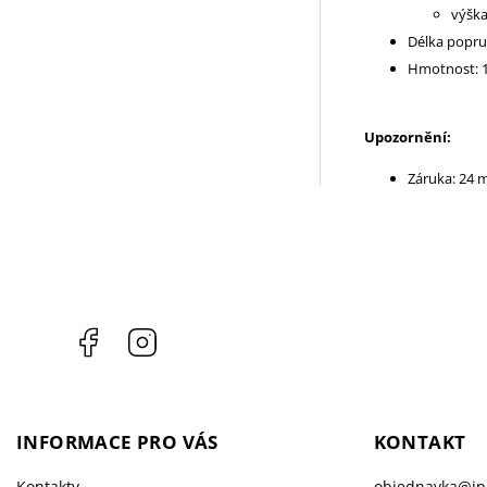
výška
Délka popru
Hmotnost: 1
Upozornění:
Záruka: 24 
Facebook
Instagram
INFORMACE PRO VÁS
KONTAKT
Kontakty
objednavka
@
i