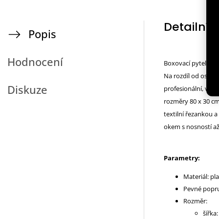
Detailní 
Popis
Hodnocení
Boxovací pytel DBX
Na rozdíl od ostat
Diskuze
profesionální, vel
rozměry 80 x 30 cm
textilní řezankou
okem s nosností až 
Parametry:
Materiál: pla
Pevné popru
Rozměr:
šířka