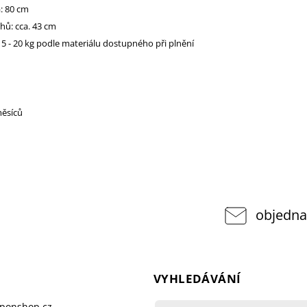
: 80 cm
hů: cca. 43 cm
5 - 20 kg podle materiálu dostupného při plnění
měsíců
objedna
VYHLEDÁVÁNÍ
pponshop.cz