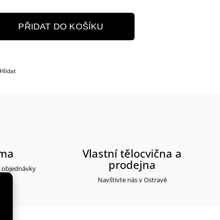
PŘIDAT DO KOŠÍKU
Hlídat
rma
Vlastní tělocvična a
prodejna
y objednávky
Navštivte nás v Ostravě