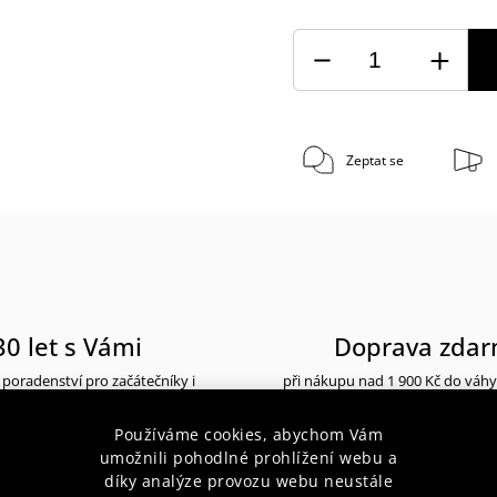
Zeptat se
30 let s Vámi
Doprava zda
poradenství pro začátečníky i
při nákupu nad 1 900 Kč do váh
profesionály
10 kg
Používáme cookies, abychom Vám
umožnili pohodlné prohlížení webu a
díky analýze provozu webu neustále