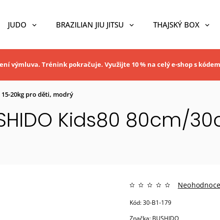
JUDO
BRAZILIAN JIU JITSU
THAJSKÝ BOX
ní výmluva. Trénink pokračuje. Využijte 10 % na celý e-shop s kóde
15-20kg pro děti, modrý
USHIDO Kids80 80cm/30c
Neohodnoc
Kód:
30-B1-179
Značka:
BUSHIDO