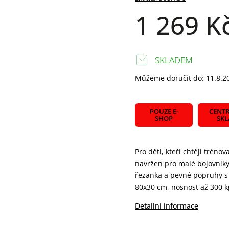
1 269 K
SKLADEM
Můžeme doručit do:
11.8.2
POUZE E-
CENTR
SHOP
SK
Pro děti, kteří chtějí tréno
navržen pro malé bojovníky 
řezanka a pevné popruhy s 
80x30 cm, nosnost až 300 k
Detailní informace