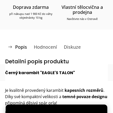
Doprava zdarma
Vlastní tělocvična a
prodejna
při nákupu nad 1 900 Kč do váhy
objednávky 10 kg
Navštivte nás v Ostravě
Popis
Hodnocení
Diskuze
Detailní popis produktu
Černý karambit "EAGLE'S TALON"
Je kvalitně provedený karambit
kapesních rozměrů
.
Díky své kompaktní velikosti a
temné povaze designu
připomíná děsivý spár orla!
Karambit "EAGLE'S TALON" je zbraň s osobností. Celé