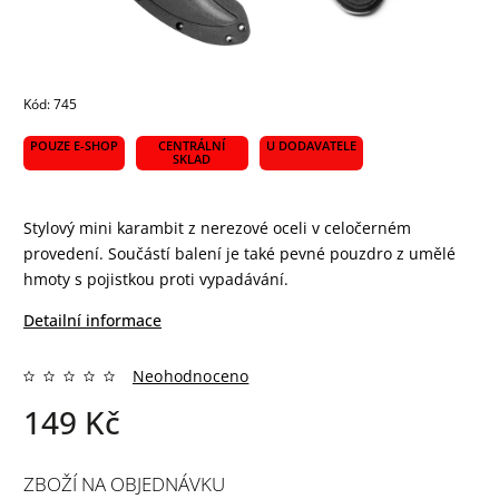
Kód:
745
POUZE E-SHOP
CENTRÁLNÍ
U DODAVATELE
SKLAD
Stylový mini karambit z nerezové oceli v celočerném
provedení. Součástí balení je také pevné pouzdro z umělé
hmoty s pojistkou proti vypadávání.
Detailní informace
Neohodnoceno
149 Kč
ZBOŽÍ NA OBJEDNÁVKU