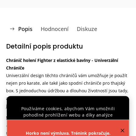
Popis
Hodnocení
Diskuze
Detailní popis produktu
Chránič holení Fighter z elastické bavlny - Univerzální
Chrániče
Univerzální design těchto chráničů vám umožňuje je použít
nejen pro karate, ale také jako spodní chrániče pro thajský
box. S jednoduchou údržbou a dlouhou životností jsou tady,
abyste se mohli soustředit na svůj trénink. Objednejte si je
ještě dnes a začněte trénovat v pohodlí a bezpečí!
Používáme cookies, abychom Vám umožnili
pohodlné prohlížení webu a díky analýze
Skvělá Ochrana
: Chrání holenní kost a lýtko, zatímco
provozu webu neustále zlepšovali jeho funkce,
elastický materiál
zajišťuje pevné a pohodlné přilnutí k
výkon a použitelnost.
Více informací
.
noze. S těmito chrániči na sobě budete mít větší sebedůvěru
Horko není výmluva. Trénink pokračuje.