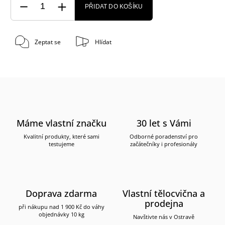
PŘIDAT DO KOŠÍKU
Zeptat se
Hlídat
Máme vlastní značku
30 let s Vámi
Kvalitní produkty, které sami
Odborné poradenství pro
testujeme
začátečníky i profesionály
Doprava zdarma
Vlastní tělocvična a
prodejna
při nákupu nad 1 900 Kč do váhy
objednávky 10 kg
Navštivte nás v Ostravě