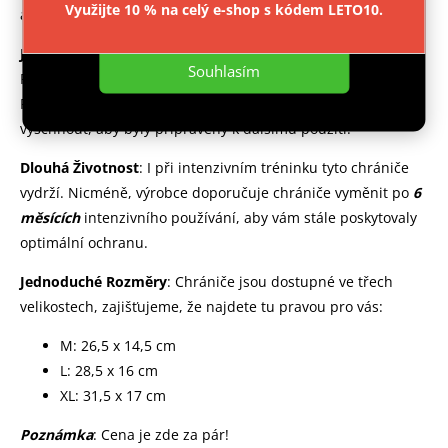
Využijte 10 % na celý e-shop s kódem LETO10.
a bezpečnost při tréninku.
Nastavení
Jednoduchá Údržba
: Není třeba složitého čištění. Chrániče
Souhlasím
Fighter lze snadno vyprat v ruce při maximální teplotě 30 °C.
Po vyprání je třeba chrániče holení nechat důkladně
vyschnout, aby byly připraveny k dalšímu použití.
Dlouhá Životnost
: I při intenzivním tréninku tyto chrániče
vydrží. Nicméně, výrobce doporučuje chrániče vyměnit po
6
měsících
intenzivního používání, aby vám stále poskytovaly
optimální ochranu.
Jednoduché Rozměry
: Chrániče jsou dostupné ve třech
velikostech, zajišťujeme, že najdete tu pravou pro vás:
M: 26,5 x 14,5 cm
L: 28,5 x 16 cm
XL: 31,5 x 17 cm
Poznámka
: Cena je zde za pár!