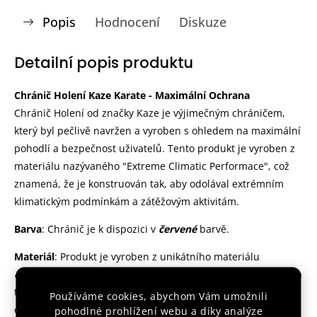
Popis
Hodnocení
Diskuze
Detailní popis produktu
Chránič Holení Kaze Karate - Maximální Ochrana
Chránič Holení od značky Kaze je výjimečným chráničem,
který byl pečlivě navržen a vyroben s ohledem na maximální
pohodlí a bezpečnost uživatelů. Tento produkt je vyroben z
materiálu nazývaného "Extreme Climatic Performace", což
znamená, že je konstruován tak, aby odolával extrémním
klimatickým podmínkám a zátěžovým aktivitám.
Barva
: Chránič je k dispozici v
červené
barvě.
Materiál
: Produkt je vyroben z unikátního materiálu
extreme climatic performance
, které byl speciálně vyvinut a
testován na extrémní zátěžové aktivity. To znamená, že
Používáme cookies, abychom Vám umožnili
chránič je navržen tak, aby vydržel náročné podmínky
pohodlné prohlížení webu a díky analýze