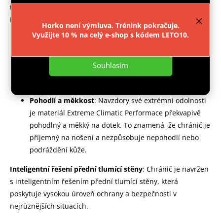
provozu webu neustále zlepšovali jeho funkce,
tréninku a zápasů, což zajišťuje dlouhou životnost produktu.
výkon a použitelnost.
Více informací
.
K dalším unikátním vlastnostem materiálu patří:
Horko není výmluva. Trénink pokračuje.
Využijte 10 % na celý e-shop s kódem LETO10.
Odvádění potu
: Tento materiál je schopen efektivně
Nastavení
odvádět pot od těla uživatele. To je klíčové pro udržení
pohodlí během tréninku a zápasů, protože
Souhlasím
minimalizuje pocit vlhkosti a nepříjemného lepení
chrániče na kůži.
Pohodlí a měkkost
: Navzdory své extrémní odolnosti
je materiál Extreme Climatic Performace překvapivě
pohodlný a měkký na dotek. To znamená, že chránič je
příjemný na nošení a nezpůsobuje nepohodlí nebo
podráždění kůže.
Inteligentní řešení přední tlumící stěny
: Chránič je navržen
s inteligentním řešením přední tlumící stěny, která
poskytuje vysokou úroveň ochrany a bezpečnosti v
nejrůznějších situacích.