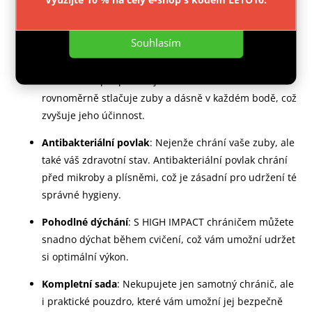
dásně tím, že absorbuje až o 150 % více síly úderů než
Nastavení
běžné chrániče. To znamená, že se můžete věnovat
svým oblíbeným aktivitám s větším klidem.
Souhlasím
Anatomický tvar
: Chránič má anatomický tvar, který
se dokonale přizpůsobuje vaší ústní dutině a
rovnoměrně stlačuje zuby a dásně v každém bodě, což
zvyšuje jeho účinnost.
Antibakteriální povlak
: Nejenže chrání vaše zuby, ale
také váš zdravotní stav. Antibakteriální povlak chrání
před mikroby a plísněmi, což je zásadní pro udržení té
správné hygieny.
Pohodlné dýchání
: S HIGH IMPACT chráničem můžete
snadno dýchat během cvičení, což vám umožní udržet
si optimální výkon.
Kompletní sada
: Nekupujete jen samotný chránič, ale
i praktické pouzdro, které vám umožní jej bezpečně