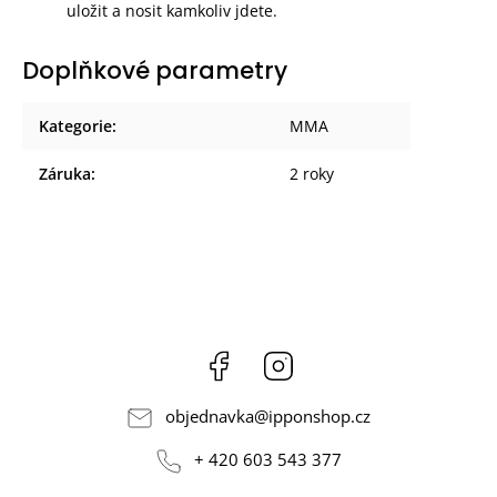
uložit a nosit kamkoliv jdete.
Doplňkové parametry
Kategorie
:
MMA
Záruka
:
2 roky
Facebook
Instagram
objednavka
@
ipponshop.cz
+ 420 603 543 377