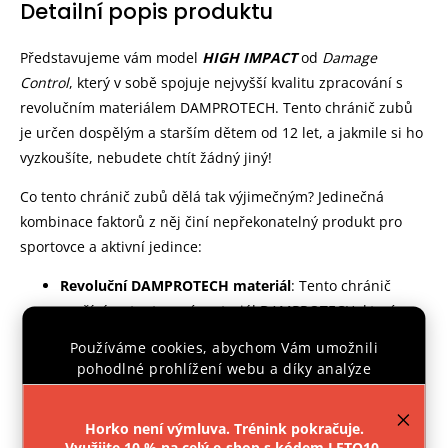
Detailní popis produktu
Představujeme vám model
HIGH IMPACT
od
Damage
Control
, který v sobě spojuje nejvyšší kvalitu zpracování s
revolučním materiálem DAMPROTECH. Tento chránič zubů
je určen dospělým a starším dětem od 12 let, a jakmile si ho
vyzkoušíte, nebudete chtít žádný jiný!
Co tento chránič zubů dělá tak výjimečným? Jedinečná
kombinace faktorů z něj činí nepřekonatelný produkt pro
sportovce a aktivní jedince:
Revoluční DAMPROTECH materiál
: Tento chránič
využívá patentovaný materiál DAMPROTECH, který se
přizpůsobuje vašim zubům jako žádný jiný. To
Používáme cookies, abychom Vám umožnili
znamená, že si ho můžete snadno formovat, abyste
pohodlné prohlížení webu a díky analýze
dosáhli dokonalého střihu a výjimečného pohodlí.
provozu webu neustále zlepšovali jeho funkce,
výkon a použitelnost.
Více informací
.
Absorbce nárazů
: HIGH IMPACT chrání vaše zuby a
Horko není výmluva. Trénink pokračuje.
Využijte 10 % na celý e-shop s kódem LETO10.