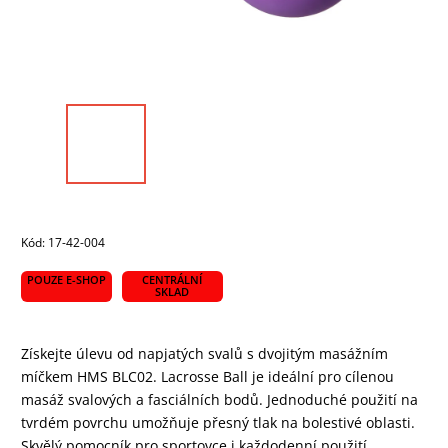
Kód:
17-42-004
POUZE E-SHOP
CENTRÁLNÍ
SKLAD
Získejte úlevu od napjatých svalů s dvojitým masážním
míčkem HMS BLC02. Lacrosse Ball je ideální pro cílenou
masáž svalových a fasciálních bodů. Jednoduché použití na
tvrdém povrchu umožňuje přesný tlak na bolestivé oblasti.
Skvělý pomocník pro sportovce i každodenní použití.