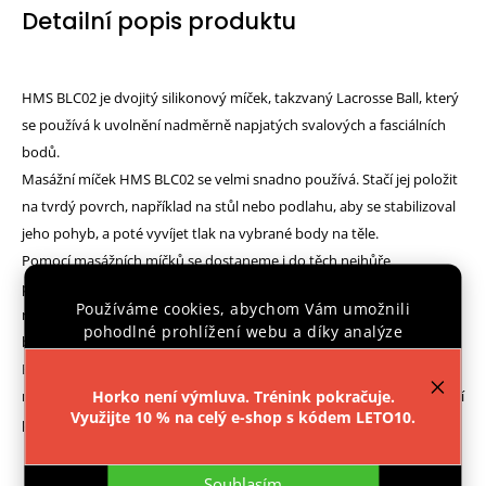
Detailní popis produktu
HMS BLC02 je dvojitý silikonový míček, takzvaný Lacrosse Ball, který
se používá k uvolnění nadměrně napjatých svalových a fasciálních
bodů.
Masážní míček HMS BLC02 se velmi snadno používá. Stačí jej položit
na tvrdý povrch, například na stůl nebo podlahu, aby se stabilizoval
jeho pohyb, a poté vyvíjet tlak na vybrané body na těle.
Pomocí masážních míčků se dostaneme i do těch nejhůře
přístupných částí svalů. Jejich účinnost je dána jejich malými
Používáme cookies, abychom Vám umožnili
rozměry, díky nimž je možné vyvinout přesný tlak na spoušťové
pohodlné prohlížení webu a díky analýze
body, tj. zdroj bolesti.
provozu webu neustále zlepšovali jeho funkce,
BLC02 jsou určeny pro sportovce různých úrovní. Jsou skvělé při
výkon a použitelnost.
Více informací
.
menších bolestech krku, ramen, zad, paží a nohou. Často se používají
Horko není výmluva. Trénink pokračuje.
Využijte 10 % na celý e-shop s kódem LETO10.
při funkčním tréninku pro zlepšení pohyblivosti.
Nastavení
Souhlasím