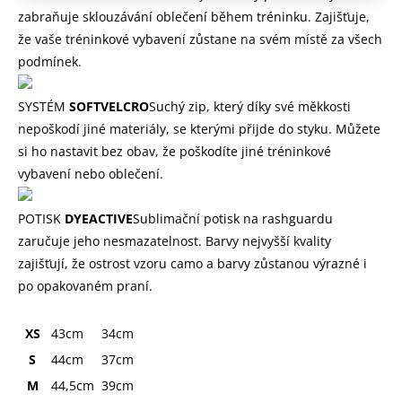
zabraňuje sklouzávání oblečení během tréninku. Zajišťuje,
že vaše tréninkové vybavení zůstane na svém místě za všech
podmínek.
SYSTÉM
SOFTVELCRO
Suchý zip, který díky své měkkosti
nepoškodí jiné materiály, se kterými přijde do styku. Můžete
si ho nastavit bez obav, že poškodíte jiné tréninkové
vybavení nebo oblečení.
POTISK
DYEACTIVE
Sublimační potisk na rashguardu
zaručuje jeho nesmazatelnost. Barvy nejvyšší kvality
zajišťují, že ostrost vzoru camo a barvy zůstanou výrazné i
po opakovaném praní.
XS
43cm
34cm
S
44cm
37cm
M
44,5cm
39cm