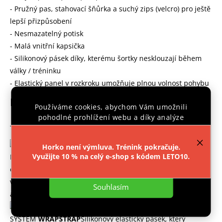
- Pružný pas, stahovací šňůrka a suchý zips (velcro) pro ještě
lepší přizpůsobení
- Nesmazatelný potisk
- Malá vnitřní kapsička
- Silikonový pásek díky, kterému šortky nesklouzají během
války / tréninku
- Elastický panel v rozkroku umožňuje plnou volnost pohybu
Materiálové složení
Používáme cookies, abychom Vám umožnili
pohodlné prohlížení webu a díky analýze
- Polyester 100%
provozu webu neustále zlepšovali jeho funkce,
výkon a použitelnost.
Více informací
.
Horko není výmluva. Trénink pokračuje.
Využijte 10 % na celý e-shop s kódem LETO10.
MATERIÁL
DURAFLEX
Materiál je kombinací velmi vysoké
Nastavení
odolnosti a pohodlí díky elastickým vláknům. Používá se k
výrobě volných MMA šortek, u nichž je nejdůležitější pohodlí
Souhlasím
a odolnost.
SYSTÉM
WRAPSTRAP
Silikonový elastický pásek, který