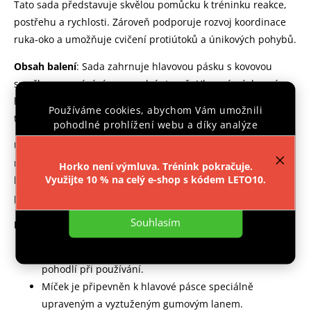
Tato sada představuje skvělou pomůcku k tréninku reakce,
postřehu a rychlosti. Zároveň podporuje rozvoj koordinace
ruka-oko a umožňuje cvičení protiútoků a únikových pohybů.
Obsah balení
:
Sada zahrnuje hlavovou pásku s kovovou
smyčkou a zapínáním na zadní straně. Hlavová páska má
háček pro upevnění a snadné používání. Součástí balení je
Používáme cookies, abychom Vám umožnili
také míček s elastickou páskou.
pohodlné prohlížení webu a díky analýze
provozu webu neustále zlepšovali jeho funkce,
Univerzální využití
: Ideální pro domácí trénink, rozcvičku
výkon a použitelnost.
Více informací
.
nebo zlepšení soustředění. Perfektní pro krátké přestávky
Horko není výmluva. Trénink pokračuje.
Využijte 10 % na celý e-shop s kódem LETO10.
během práce nebo studia. Skvělý pro trénink na pláži, v
Nastavení
parku nebo kdekoli jinde.
Souhlasím
Konstrukce a materiály
:
Měkká, vysoce odolná PU koule zajišťuje bezpečnost a
pohodlí při používání.
Míček je připevněn k hlavové pásce speciálně
upraveným a vyztuženým gumovým lanem.