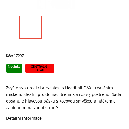
Kód:
17297
Novinka
CENTRÁLNÍ
SKLAD
Zvyšte svou reakci a rychlost s Headball DAX - reakčním
míčkem. Ideální pro domácí trénink a rozvoj postřehu.
Sada
obsahuje hlavovou pásku s kovovou smyčkou a háčkem a
zapínáním na zadní straně.
Detailní informace