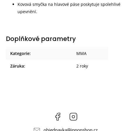
Kovová smyčka na hlavové páse poskytuje spolehlivé
upevnění.
Doplňkové parametry
Kategorie
:
MMA
Záruka
:
2 roky
Facebook
Instagram
objednavka
@
ipponshop.cz