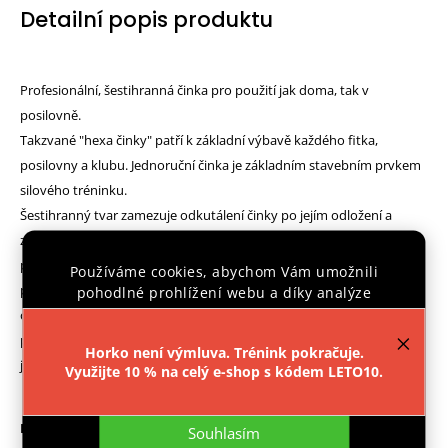
Detailní popis produktu
Profesionální, šestihranná činka pro použití jak doma, tak v
posilovně.
Takzvané "hexa činky" patří k základní výbavě každého fitka,
posilovny a klubu. Jednoruční činka je základním stavebním prvkem
silového tréninku.
Šestihranný tvar zamezuje odkutálení činky po jejím odložení a
zároveň umožňuje použití páru činek jako stálky (podpěry pro kliky)
pro provádění hlubokých kliků. Tvrdý, gumový povrch chrání činku
Používáme cookies, abychom Vám umožnili
před poškozením a zajišťuje, že činky během tréninku nevydávají
pohodlné prohlížení webu a díky analýze
provozu webu neustále zlepšovali jeho funkce,
obtěžující, cinkavé zvuky. Chromovaný úchop je opatřen rádlováním
výkon a použitelnost.
Více informací
.
pro jistější držení. Označení hmotnosti v kilogramech a logo výrobce
Horko není výmluva. Trénink pokračuje.
je označeno pěnovým štítkem.
Využijte 10 % na celý e-shop s kódem LETO10.
Nastavení
Parametry:
Souhlasím