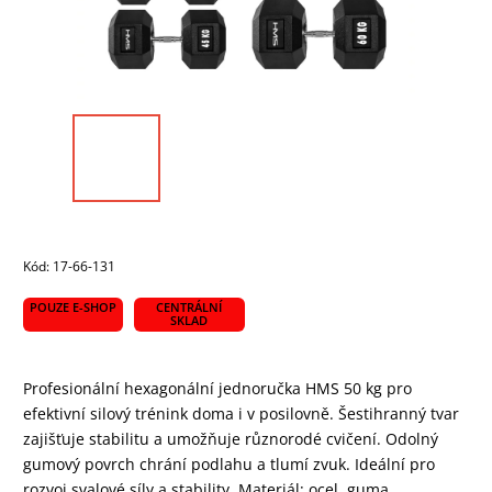
Kód:
17-66-131
POUZE E-SHOP
CENTRÁLNÍ
SKLAD
Profesionální hexagonální jednoručka HMS 50 kg pro
efektivní silový trénink doma i v posilovně. Šestihranný tvar
zajišťuje stabilitu a umožňuje různorodé cvičení. Odolný
gumový povrch chrání podlahu a tlumí zvuk. Ideální pro
rozvoj svalové síly a stability. Materiál: ocel, guma.