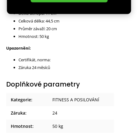
Materiál: ocel, guma
Délka úchopu: 11 cm
Celková délka: 44,5 cm
Průměr závaží: 20 cm
Hmotnost: 50 kg
Upozornění:
Certifikát, norma:
Záruka 24 měsíců
Doplňkové parametry
Kategorie
:
FITNESS A POSILOVÁNÍ
Záruka
:
24
Hmotnost
:
50 kg