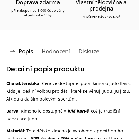
Doprava zdarma
Vlastní tělocvična a
prodejna
při nákupu nad 1 900 Kč do váhy
objednávky 10 kg
Navštivte nás v Ostravě
Popis
Hodnocení
Diskuze
Detailní popis produktu
Charakteristika
: Cenově dostupné Ippon kimono Judo Basic
Kids je ideální volbou pro děti, které se věnují Judu, Ju jitsu,
Aikidu a dalším bojovým sportům.
Barva
: Kimono je dostupné v
bílé barvě
, což je tradiční
barva pro judo.
Materiál
: Toto dětské kimono je vyrobeno z prvotřídního
materiálu -
80% bavlny a 20% polyesteru
se strukturou