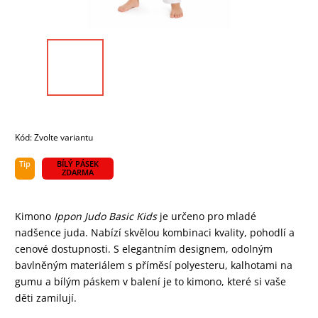
Kód:
Zvolte variantu
Tip
BÍLÝ PÁSEK
ZDARMA
Kimono
Ippon Judo Basic Kids
je určeno pro mladé
nadšence juda. Nabízí skvělou kombinaci kvality, pohodlí a
cenové dostupnosti. S elegantním designem, odolným
bavlněným materiálem s příměsí polyesteru, kalhotami na
gumu a bílým páskem v balení je to kimono, které si vaše
děti zamilují.