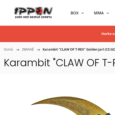
BOX
MMA
Horko ne
Domů
/
ZBRANĚ
/
Karambit "CLAW OF T-REX" Golden Jarl (CS:GO
Karambit "CLAW OF T-R