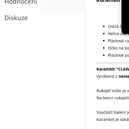
Karambit "CL
Hodnocení
Diskuze
Ostrá čepe
Velice ostr
Plastová r
Očko na ko
Plastové p
Karambit "CLAW 
vyrobena z
nerez
Rukojeť nože je 
Na konci rukojet
Součástí balení 
Karambit je ideá