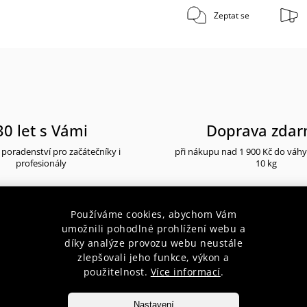
Zeptat se
30 let s Vámi
Doprava zda
poradenství pro začátečníky i
při nákupu nad 1 900 Kč do váh
profesionály
10 kg
Používáme cookies, abychom Vám
umožnili pohodlné prohlížení webu a
díky analýze provozu webu neustále
popis produktu
zlepšovali jeho funkce, výkon a
použitelnost.
Více informací
.
Nastavení