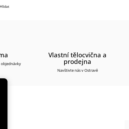
Hlídat
rma
Vlastní tělocvična a
prodejna
y objednávky
Navštivte nás v Ostravě