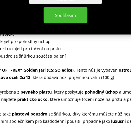
AW OF T-REX" Golden Jarl (CS:GO edice)
Souhlasím
l z nerezové oceli 2cr13
á špička
ukojeť pro pohodlný úchop
nci rukojeti pro točení na prstu
ouzdro se šňůrkou součástí balení
OF T-REX" Golden Jarl (CS:GO edice)
. Tento nůž je vybaven
ostrou
ové oceli 2cr13
, která dodává noži příjemnou váhu (100 g)
vyrobena z
pevného plastu
, který poskytuje
pohodlný úchop
a umož
i najdete
praktické očko
, které umožňuje točení nože na prstu a p
je také
plastové pouzdro
se šňůrkou, díky kterému můžete nůž nos
lním společníkem pro každodenní použití, případně jako
luxusní
de