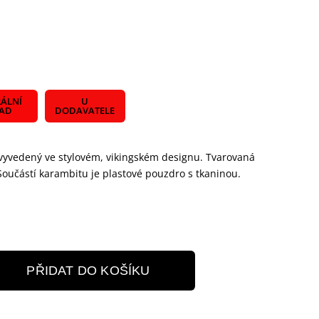
ÁLNÍ
U
LAD
DODAVATELE
 vyvedený ve stylovém, vikingském designu. Tvarovaná
Součástí karambitu je plastové pouzdro s tkaninou.
PŘIDAT DO KOŠÍKU