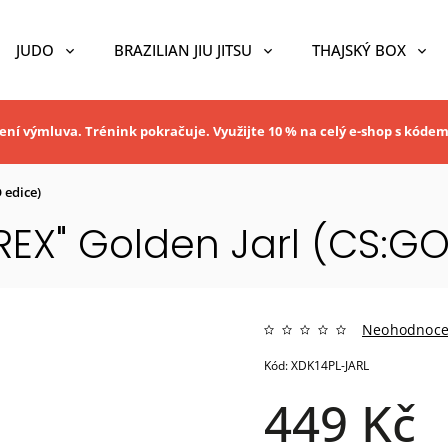
JUDO
BRAZILIAN JIU JITSU
THAJSKÝ BOX
ní výmluva. Trénink pokračuje. Využijte 10 % na celý e-shop s kóde
 edice)
EX" Golden Jarl (CS:GO
Neohodnoc
Kód:
XDK14PL-JARL
449 Kč