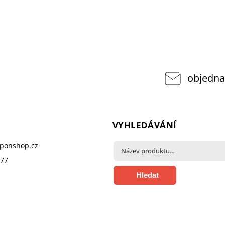
objedna
VYHLEDÁVÁNÍ
pponshop.cz
377
Hledat