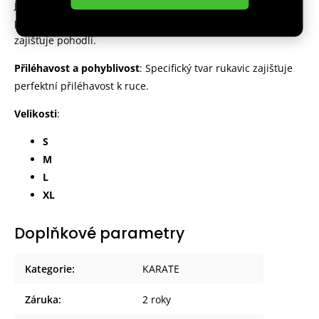
jejich funkční vlastnoti. Zároveň jejich bohatá výplň
poskytuje vynikající ochranu během cvičení a zároveň
zajišťuje pohodlí.
Přiléhavost a pohyblivost
: Specifický tvar rukavic zajišťuje
perfektní přiléhavost k ruce.
Velikosti
:
S
M
L
XL
Doplňkové parametry
Kategorie
:
KARATE
Záruka
:
2 roky