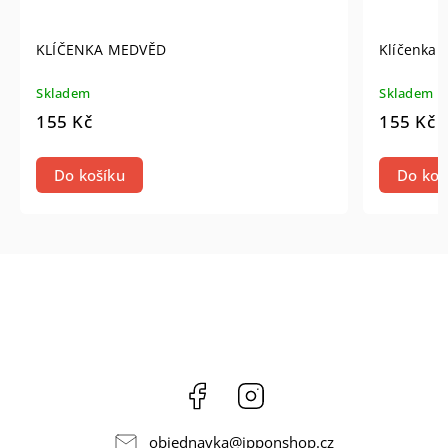
KLÍČENKA MEDVĚD
Klíčenka
Skladem
Skladem
155 Kč
155 Kč
Do košíku
Do koš
Facebook
Instagram
objednavka
@
ipponshop.cz