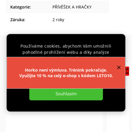
Kategorie
:
PŘÍVĚŠEK A HRAČKY
Záruka
:
2 roky
Používáme cookies, abychom Vám umožnili
Podobné (8)
Previous
Next
pohodlné prohlížení webu a díky analýze
provozu webu neustále zlepšovali jeho funkce,
výkon a použitelnost.
Více informací
.
CENTRÁLNÍ
CENTRÁLN
Horko není výmluva. Trénink pokračuje.
SKLAD
SKLAD
Využijte 10 % na celý e-shop s kódem LETO10.
Nastavení
Souhlasím