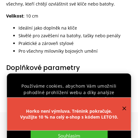
všechny, kteří chtějí ozvláštnit své klíče nebo batohy.
Velikost
: 10 cm
Ideální jako doplněk na klíče
Skvělé pro zavěšení na batohy, tašky nebo penály
Praktické a zároveň stylové
Pro všechny milovníky bojových umění
Doplňkové parametry
Kategorie
:
PŘÍVĚŠEK A HRAČKY
Používáme cookies, abychom Vám umožnili
pohodlné prohlížení webu a díky analýze
Záruka
:
2 roky
provozu webu neustále zlepšovali jeho funkce,
výkon a použitelnost.
Více informací
.
Horko není výmluva. Trénink pokračuje.
Využijte 10 % na celý e-shop s kódem LETO10.
Nastavení
Podobné (8)
Previous
Next
Souhlasím