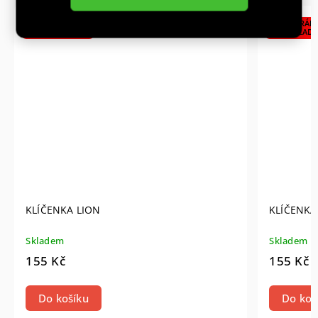
CENTRÁLNÍ
CENTRÁLN
SKLAD
SKLAD
KLÍČENKA LION
KLÍČENKA
Skladem
Skladem
155 Kč
155 Kč
Do košíku
Do koš