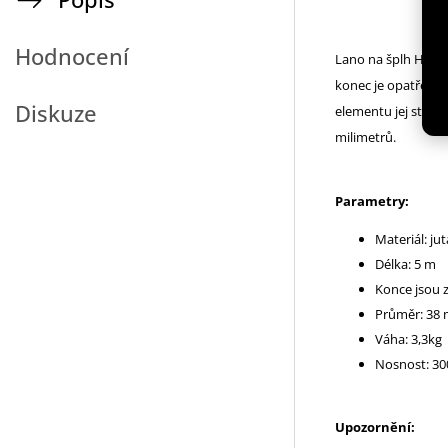
Hodnocení
Lano na šplh HMS R
konec je opatřen 
Diskuze
elementu jej stačí
milimetrů.
Parametry:
Materiál: jut
Délka: 5 m
Konce jsou z
Průměr: 38
Váha: 3,3kg
Nosnost: 30
Upozornění: