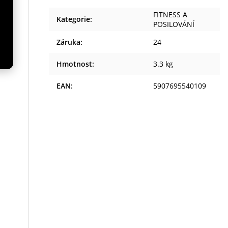
FITNESS A
Kategorie
:
POSILOVÁNÍ
žní
Záruka
:
24
38
Hmotnost
:
3.3 kg
EAN
:
5907695540109