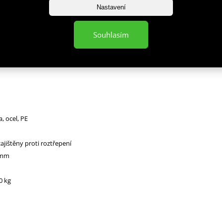
Nastavení
P05 je vyrobeno z juty. Konce jsou opatřeny návleky proti třepení a montá
Souhlasím
ocelovým okem. Lano tak není potřeba uzlovat, ale kolem montážního
 protáhnout okem a smyčku utáhnout. Délka lana je 5 metrů. Průměr lana je 
a, ocel, PE
ajištěny proti roztřepení
 mm
0 kg