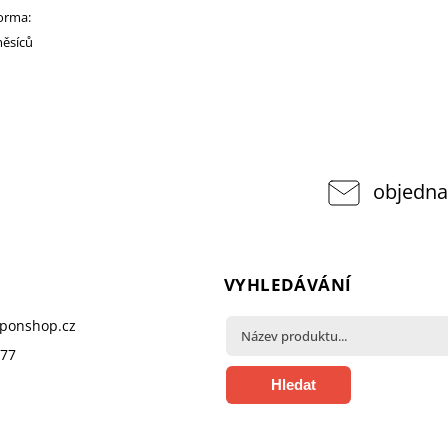
norma:
měsíců
objedna
VYHLEDÁVÁNÍ
pponshop.cz
377
Hledat