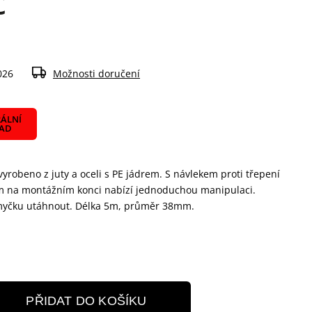
č
026
Možnosti doručení
ÁLNÍ
LAD
robeno z juty a oceli s PE jádrem. S návlekem proti třepení
m na montážním konci nabízí jednoduchou manipulaci.
myčku utáhnout. Délka 5m, průměr 38mm.
PŘIDAT DO KOŠÍKU