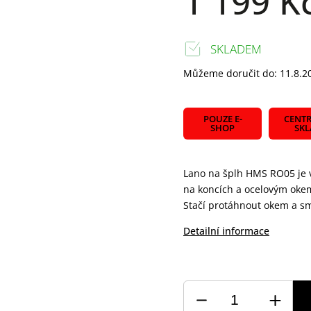
1 199 K
SKLADEM
Můžeme doručit do:
11.8.2
POUZE E-
CENTR
SHOP
SK
Lano na šplh HMS RO05 je vy
na koncích a ocelovým oke
Stačí protáhnout okem a s
Detailní informace