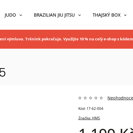
JUDO
BRAZILIAN JIU JITSU
THAJSKÝ BOX
ní výmluva. Trénink pokračuje. Využijte 10 % na celý e-shop s kóde
5
Neohodnoc
Kód:
17-62-004
Značka:
HMS