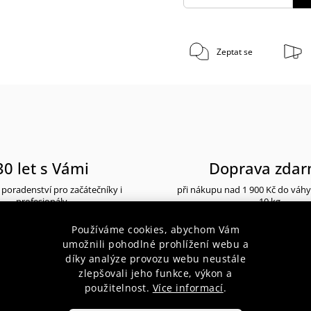
Zeptat se
30 let s Vámi
Doprava zda
poradenství pro začátečníky i
při nákupu nad 1 900 Kč do váh
profesionály
10 kg
Používáme cookies, abychom Vám
umožnili pohodlné prohlížení webu a
díky analýze provozu webu neustále
zlepšovali jeho funkce, výkon a
použitelnost.
Více informací
.
popis produktu