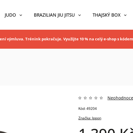
JUDO
BRAZILIAN JIU JITSU
THAJSKÝ BOX
ní výmluva. Trénink pokračuje. Využijte 10 % na celý e-shop s kóde
Neohodnoc
Kód:
49204
Značka:
Ippon