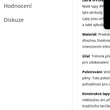
LAPA IPPON PR
Hodnocení
Malé lapy IPPON 
tyto atributy js
Diskuze
Lapy jsou určeny
a také výbušnost 
Materiál
: Produk
dlouhou životnos
intenzivním trén
Účel
: Trénink př
pro zdokonalení 
Polstrování:
Vni
pěny. Toto polst
pohodlnost pro u
Konstrukce lapy
nekloužou ani př
tradičního terčí