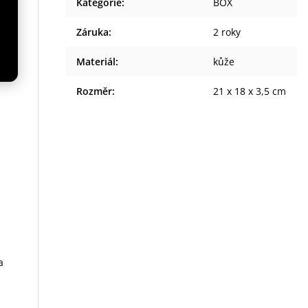
Kategorie
:
BOX
Záruka
:
2 roky
ik
Materiál
:
kůže
Rozměr
:
21 x 18 x 3,5 cm
a