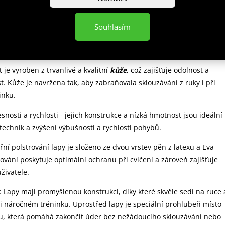
OFI
PROFI jsou určeny pro trénink přesnosti a rychlosti.
Právě
ou typické pro trénink na lapách s malou konstrukcí a nízkou vahou.
Souhlasím
 především k tréninku, ve kterém chcete zdokonalit přesnost techn
a rychlost.
t je vyroben z trvanlivé a kvalitní
kůže
, což zajišťuje odolnost a
t. Kůže je navržena tak, aby zabraňovala sklouzávání z ruky i při
inku.
esnosti a rychlosti - jejich konstrukce a nízká hmotnost jsou ideální
technik a zvýšení výbušnosti a rychlosti pohybů.
třní polstrování lapy je složeno ze dvou vrstev pěn z latexu a Eva
rování poskytuje optimální ochranu při cvičení a zároveň zajišťuje
živatele.
: Lapy mají promyšlenou konstrukci, díky které skvěle sedí na ruce 
i náročném tréninku. Uprostřed lapy je speciální prohlubeň místo
ku, která pomáhá zakončit úder bez nežádoucího sklouzávání nebo