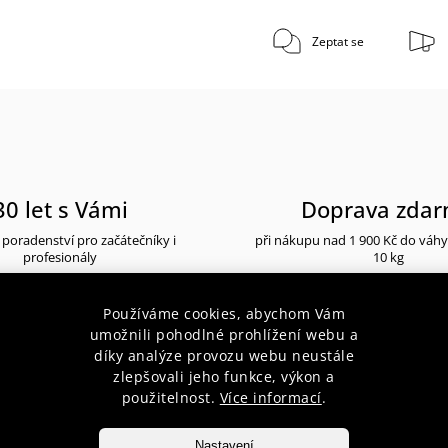
Zeptat se
30 let s Vámi
Doprava zda
poradenství pro začátečníky i
při nákupu nad 1 900 Kč do váh
profesionály
10 kg
Používáme cookies, abychom Vám
umožnili pohodlné prohlížení webu a
díky analýze provozu webu neustále
zlepšovali jeho funkce, výkon a
popis produktu
použitelnost.
Více informací
.
Nastavení