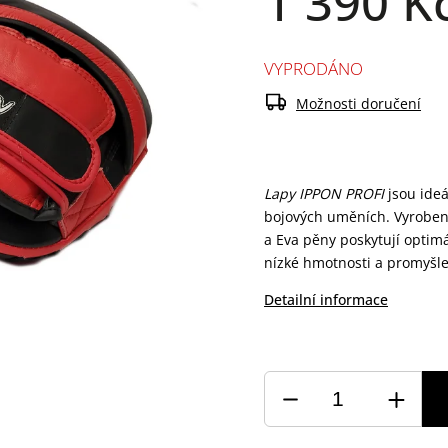
1 390 K
VYPRODÁNO
Možnosti doručení
Lapy IPPON PROFI
jsou ideá
bojových uměních. Vyrobeny 
a Eva pěny poskytují optim
nízké hmotnosti a promyšle
Detailní informace