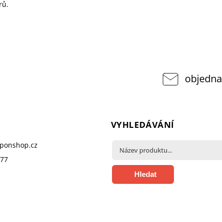
rů.
objedna
VYHLEDÁVÁNÍ
pponshop.cz
377
Hledat